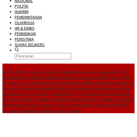
NASIONAL
POLITIK
HUKRIM
PEMERINTAHAN
OLAHRAGA
HR & EKBIS
PENDIDIKAN
PERISTIWA
SUARA DELIKERS
BreakingNews
NHRI–KADIN Karawang Gelar Sertifikasi Kompetensi Manajemen SDM,
Asesi Didorong Raih Predikat Kompeten
Sinergi ASOKA Bersama KADIN
Karawang dan Metra-Net Perkuat Kesiapan SDM Hadapi Era AI
Demokrat
Karawang Terus Bergerak Bersihkan Lingkungan, Wujudkan Langit Biru
dan Indonesia Asri di Desa Kutapohaci
Proyek Rehabilitasi Ruang Kelas
SDN Ciptamarga II Diduga Abaikan Penerapan APD K3
Enggak Bisa Lunasi
Pekerjaan Fisik Desa, Dua Aset Desa Dijaminkan ke Pengusaha, DPMD
Karawang Bakal Berhentikan Kades Parakan