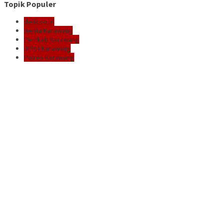
Topik Populer
delik.co.id
Berita Karawang
Pemkab Karawang
DPRD Karawang
Polres Karawang