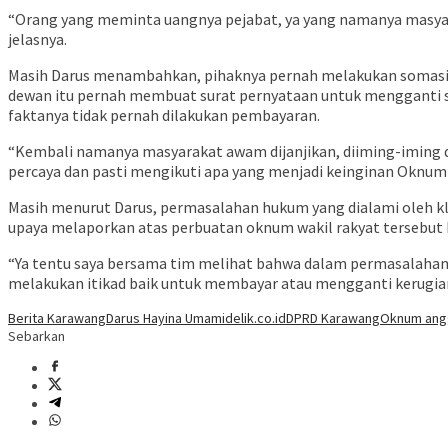
“Orang yang meminta uangnya pejabat, ya yang namanya masyara
jelasnya.
Masih Darus menambahkan, pihaknya pernah melakukan somasi
dewan itu pernah membuat surat pernyataan untuk mengganti seju
faktanya tidak pernah dilakukan pembayaran.
“Kembali namanya masyarakat awam dijanjikan, diiming-iming 
percaya dan pasti mengikuti apa yang menjadi keinginan Oknum 
Masih menurut Darus, permasalahan hukum yang dialami oleh kli
upaya melaporkan atas perbuatan oknum wakil rakyat tersebut 
“Ya tentu saya bersama tim melihat bahwa dalam permasalahan 
melakukan itikad baik untuk membayar atau mengganti kerugian
Berita Karawang
Darus Hayina Umami
delik.co.id
DPRD Karawang
Oknum ang
Sebarkan