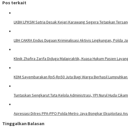
Pos terkait
LKBH LPKSM Satria Desak Kejari Karawang Segera Tetapkan Tersa
LBH CAKRA Endus Dugaan Kriminalisasi Aktivis Lingkungan, Polda J
Klinik Zhafira Zarifa Diduga Malapraktik, Kuasa Hukum Pasien Lay
KDM Sayembarakan Rp5-Rp50 Juta Bagi Warga Berhasil Lumpuhkan
Tuntaskan Sengkarut Tata Kelola Administrasi, YPI Nurul Huda Cik
Apresiasi Ditres PPA-PPO Polda Metro Jaya Bongkar Eksploitasi An
Tinggalkan Balasan