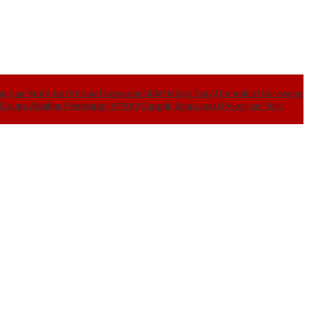
 dan Metra-Net Perkuat Kesiapan SDM Hadapi Era AI
Demokrat Karawang
I Diduga Abaikan Penerapan APD K3
Enggak Bisa Lunasi Pekerjaan Fisik