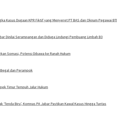
ngka Kasus Dugaan KPR Fiktif yang Menyeret PT BAS dan Oknum Pegawai BT
abar Dinilai Serampangan dan Diduga Lindungi Pembuang Limbah B3
angkan Somasi, Potensi Dibawa ke Ranah Hukum
 Begal dan Perampok
ampek Timur Tempuh Jalur Hukum
ak ‘Tenda Biru’, Komnas PA Jabar Pastikan Kawal Kasus Hingga Tuntas