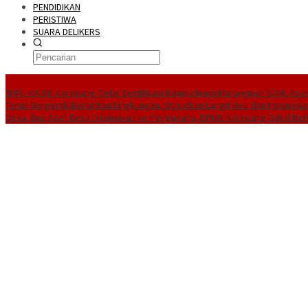
PENDIDIKAN
PERISTIWA
SUARA DELIKERS
BreakingNews
NHRI–KADIN Karawang Gelar Sertifikasi Kompetensi Manajemen SDM, Ases
Terus Bergerak Bersihkan Lingkungan, Wujudkan Langit Biru dan Indonesia
Desa, Dua Aset Desa Dijaminkan ke Pengusaha, DPMD Karawang Bakal Ber