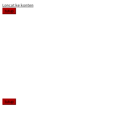
Loncat ke konten
tutup
tutup