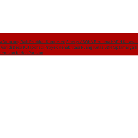
i Didorong Raih Predikat Kompeten
Sinergi ASOKA Bersama KADIN Karawang
 Asri di Desa Kutapohaci
Proyek Rehabilitasi Ruang Kelas SDN Ciptamarga I
hentikan Kades Parakan