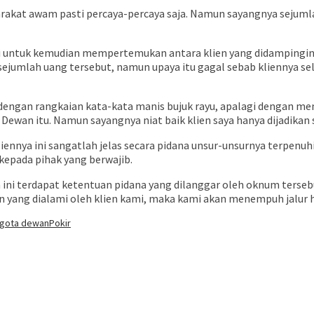
kat awam pasti percaya-percaya saja. Namun sayangnya sejumlah
 untuk kemudian mempertemukan antara klien yang didampingin
mlah uang tersebut, namun upaya itu gagal sebab kliennya selalu 
dengan rangkaian kata-kata manis bujuk rayu, apalagi dengan m
Dewan itu. Namun sayangnya niat baik klien saya hanya dijadikan
ennya ini sangatlah jelas secara pidana unsur-unsurnya terpenu
kepada pihak yang berwajib.
ini terdapat ketentuan pidana yang dilanggar oleh oknum tersebu
 yang dialami oleh klien kami, maka kami akan menempuh jalur 
gota dewan
Pokir