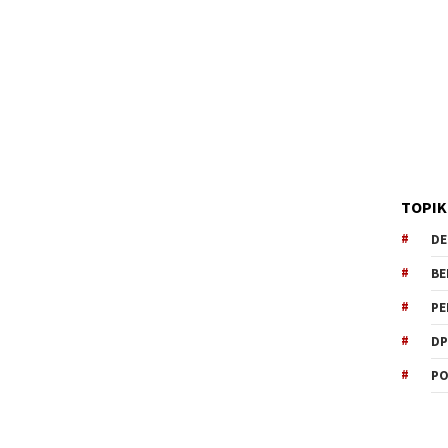
TOPIK
DE
BE
PE
DP
PO