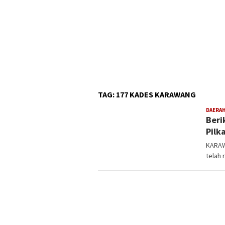
TAG:
177 KADES KARAWANG
DAERA
Beri
Pilk
KARAW
telah 