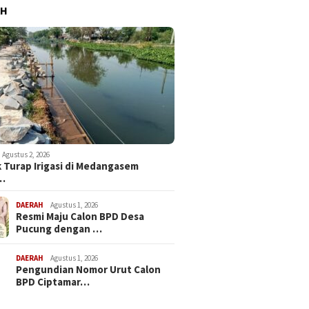
AH
Agustus 2, 2026
 Turap Irigasi di Medangasem
…
DAERAH
Agustus 1, 2026
Resmi Maju Calon BPD Desa
Pucung dengan …
DAERAH
Agustus 1, 2026
Pengundian Nomor Urut Calon
BPD Ciptamar…