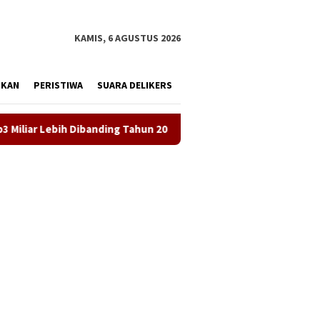
tutup
KAMIS, 6 AGUSTUS 2026
IKAN
PERISTIWA
SUARA DELIKERS
anding Tahun 2024
LKBH LPKSM Satria Desak Kejari Kara