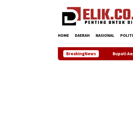
Loncat
tutup
ke
konten
HOME
DAERAH
NASIONAL
POLIT
BreakingNews
Bupati Aep Apresiasi Kenaik