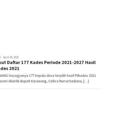
H
Latifudin
April 24, 2021
kut Daftar 177 Kades Periode 2021-2027 Hasil
Manaf
ades 2021
ANG-Seyogyanya 177 kepala desa terpilih hasil Pilkades 2021
resmi dilantik Bupati Karawang, Cellica Nurrachadiana, […]