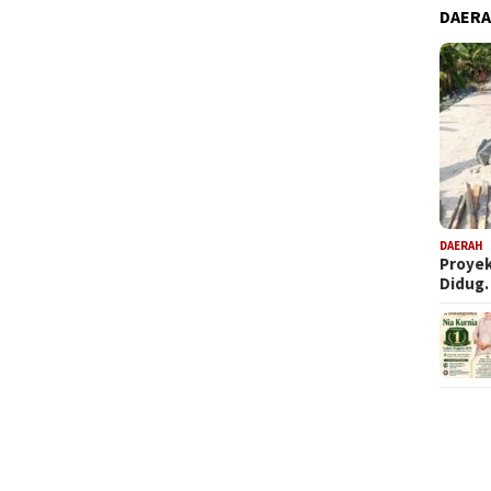
DAER
DAERAH
Proyek
Didug