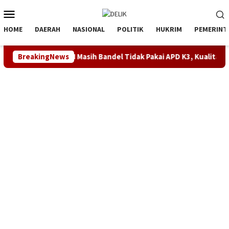
Loncat
Menu
ke
Mobile
konten
HOME
DAERAH
NASIONAL
POLITIK
HUKRIM
PEMERINT
N Ciptamarga II Masih Bandel Tidak Pakai APD K3, Kualitas Peker
BreakingNews