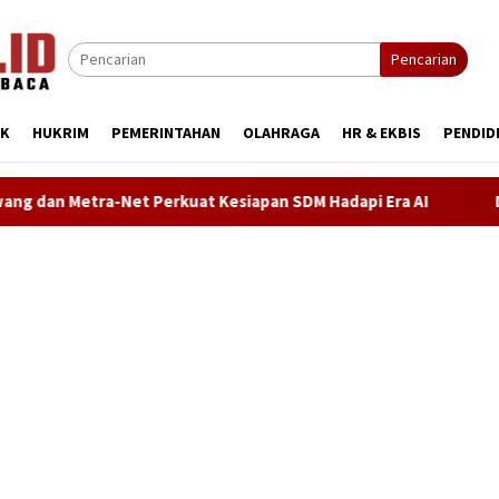
Pencarian
IK
HUKRIM
PEMERINTAHAN
OLAHRAGA
HR & EKBIS
PENDID
at Kesiapan SDM Hadapi Era AI
Demokrat Karawang Terus