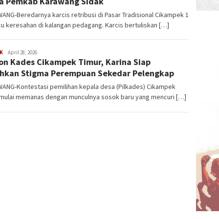
a Pemkab Karawang Sidak
WANG-Beredarnya karcis retribusi di Pasar Tradisional Cikampek 1
 keresahan di kalangan pedagang. Karcis bertuliskan […]
K
Latifudin
April 28, 2026
on Kades Cikampek Timur, Karina Siap
Manaf
hkan Stigma Perempuan Sekedar Pelengkap
ANG-Kontestasi pemilihan kepala desa (Pilkades) Cikampek
 mulai memanas dengan munculnya sosok baru yang mencuri […]