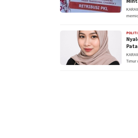
Mint
‎‎KARA
memicu
POLITI
Nyal
Pata
KARAW
Timur