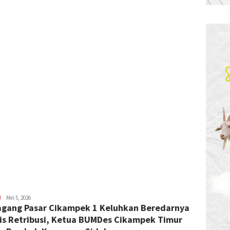
H
Latifudin
Mei 5, 2026
gang Pasar Cikampek 1 Keluhkan Beredarnya
Manaf
is Retribusi, Ketua BUMDes Cikampek Timur