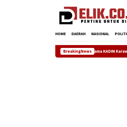
Loncat
tutup
ke
konten
HOME
DAERAH
NASIONAL
POLIT
Sinergi ASOKA Bersama KADIN Karawang dan Metra-Net Perku
BreakingNews