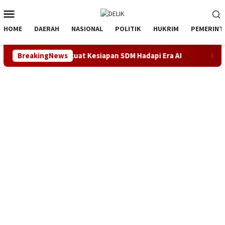
Loncat
Menu
ke
Mobile
konten
HOME
DAERAH
NASIONAL
POLITIK
HUKRIM
PEMERINT
tra-Net Perkuat Kesiapan SDM Hadapi Era AI
BreakingNews
Demokrat K