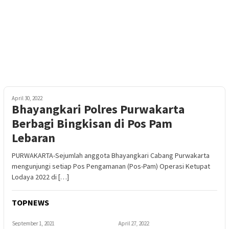
April 30, 2022
Bhayangkari Polres Purwakarta
Berbagi Bingkisan di Pos Pam
Lebaran
PURWAKARTA-Sejumlah anggota Bhayangkari Cabang Purwakarta
mengunjungi setiap Pos Pengamanan (Pos-Pam) Operasi Ketupat
Lodaya 2022 di […]
TOPNEWS
September 1, 2021
April 27, 2022
A