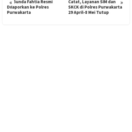
«
»
es
RS Bunda Fahtia Resmi
Catat, Layanan SIM dan
A
Dilaporkan ke Polres
SKCK di Polres Purwakarta
P
Purwakarta
29 April-8 Mei Tutup
4