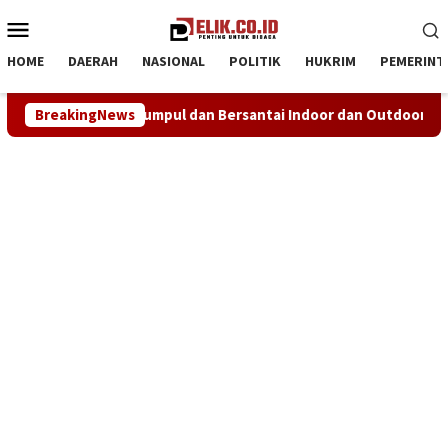
Loncat
Menu
ke
Mobile
konten
HOME
DAERAH
NASIONAL
POLITIK
HUKRIM
PEMERINT
n Bersantai Indoor dan Outdoor
BreakingNews
NHRI–KADIN Karawang Ge