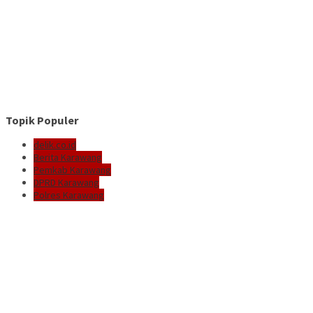
Topik Populer
delik.co.id
Berita Karawang
Pemkab Karawang
DPRD Karawang
Polres Karawang