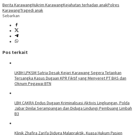
Berita Karawang
Hukrim Karawang
Kejahatan terhadap anak
Polres
Karawang
Tragedi anak
Sebarkan
Pos terkait
LKBH LPKSM Satria Desak Kejari Karawang Segera Tetapkan
Tersangka Kasus Dugaan KPR Fiktif yang Menyeret PT BAS dan
Oknum Pegawai BTN
LBH CAKRA Endus Dugaan Kriminalisasi Aktivis Lingkungan, Polda
Jabar Dinilai Serampangan dan Diduga Lindungi Pembuang Limbah
B3
Klinik Zhafira Zarifa Diduga Malapraktik, Kuasa Hukum Pasien