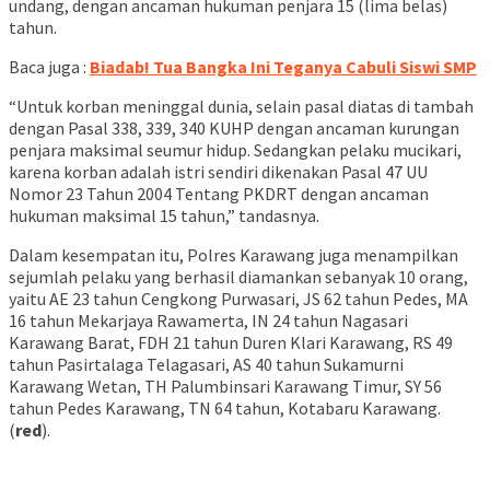
undang, dengan ancaman hukuman penjara 15 (lima belas)
tahun.
Baca juga :
Biadab! Tua Bangka Ini Teganya Cabuli Siswi SMP
“Untuk korban meninggal dunia, selain pasal diatas di tambah
dengan Pasal 338, 339, 340 KUHP dengan ancaman kurungan
penjara maksimal seumur hidup. Sedangkan pelaku mucikari,
karena korban adalah istri sendiri dikenakan Pasal 47 UU
Nomor 23 Tahun 2004 Tentang PKDRT dengan ancaman
hukuman maksimal 15 tahun,” tandasnya.
Dalam kesempatan itu, Polres Karawang juga menampilkan
sejumlah pelaku yang berhasil diamankan sebanyak 10 orang,
yaitu AE 23 tahun Cengkong Purwasari, JS 62 tahun Pedes, MA
16 tahun Mekarjaya Rawamerta, IN 24 tahun Nagasari
Karawang Barat, FDH 21 tahun Duren Klari Karawang, RS 49
tahun Pasirtalaga Telagasari, AS 40 tahun Sukamurni
Karawang Wetan, TH Palumbinsari Karawang Timur, SY 56
tahun Pedes Karawang, TN 64 tahun, Kotabaru Karawang.
(
red
).