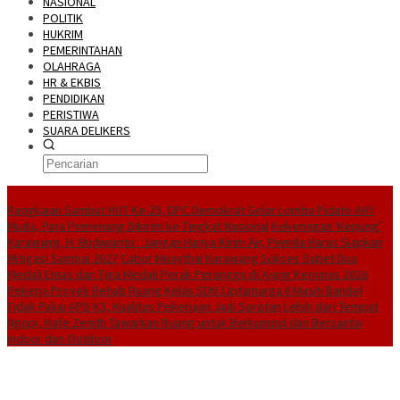
NASIONAL
POLITIK
HUKRIM
PEMERINTAHAN
OLAHRAGA
HR & EKBIS
PENDIDIKAN
PERISTIWA
SUARA DELIKERS
BreakingNews
Rangkaian Sambut HUT Ke-25, DPC Demokrat Gelar Lomba Pidato AHY
Muda, Para Pemenang Dikirim ke Tingkat Nasional
Kekeringan ‘Kepung’
Karawang, H. Budiwanto : Jangan Hanya Kirim Air, Pemda Harus Siapkan
Mitigasi Sampai 2027
Cabor Muaythai Karawang Sukses Sabet Dua
Medali Emas dan Tiga Medali Perak Perunggu di Ajang Kerjunas 2026
Pekerja Proyek Rehab Ruang Kelas SDN Ciptamarga II Masih Bandel
Tidak Pakai APD K3, Kualitas Pekerjaan Jadi Sorotan
Lebih dari Tempat
Ngopi, Kafe Zenith Tawarkan Ruang untuk Berkumpul dan Bersantai
Indoor dan Outdoor