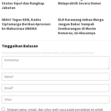
Status Sipol dan Rangkap
Malapraktik Secara Damai
Jabatan
Akhiri Tugas KKN, Kades
DLH Karawang Imbau Warga
Ciptamarga Berikan Apresiasi
Jangan Bakar Sampah
ke Mahasiswa UNSIKA
Sembarangan di Musim
Kemarau, Ini Alasannya
Tinggalkan Balasan
Alamat email Anda tidak akan dipublikasikan.
Ruas yang wajib ditandai
*
Simpan nama, email, dan situs web saya pada peramban ini untuk