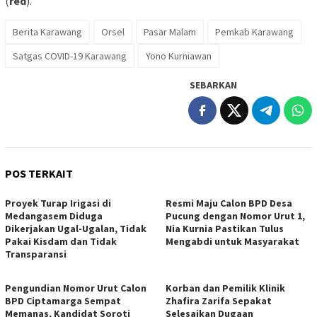
(
red
).
Berita Karawang
Orsel
Pasar Malam
Pemkab Karawang
Satgas COVID-19 Karawang
Yono Kurniawan
SEBARKAN
POS TERKAIT
Proyek Turap Irigasi di
Resmi Maju Calon BPD Desa
Medangasem Diduga
Pucung dengan Nomor Urut 1,
Dikerjakan Ugal-Ugalan, Tidak
Nia Kurnia Pastikan Tulus
Pakai Kisdam dan Tidak
Mengabdi untuk Masyarakat
Transparansi
Pengundian Nomor Urut Calon
Korban dan Pemilik Klinik
BPD Ciptamarga Sempat
Zhafira Zarifa Sepakat
Memanas, Kandidat Soroti
Selesaikan Dugaan