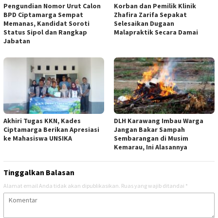
Pengundian Nomor Urut Calon
Korban dan Pemilik Klinik
BPD Ciptamarga Sempat
Zhafira Zarifa Sepakat
Memanas, Kandidat Soroti
Selesaikan Dugaan
Status Sipol dan Rangkap
Malapraktik Secara Damai
Jabatan
Akhiri Tugas KKN, Kades
DLH Karawang Imbau Warga
Ciptamarga Berikan Apresiasi
Jangan Bakar Sampah
ke Mahasiswa UNSIKA
Sembarangan di Musim
Kemarau, Ini Alasannya
Tinggalkan Balasan
Alamat email Anda tidak akan dipublikasikan.
Ruas yang wajib ditandai
*