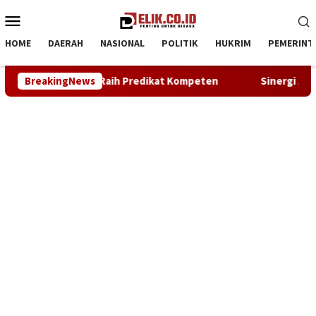
Loncat
Menu
ke
Mobile
konten
HOME
DAERAH
NASIONAL
POLITIK
HUKRIM
PEMERINT
at Kompeten
BreakingNews
Sinergi ASOKA Bersama KADIN Karawang dan 