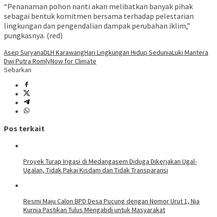
“Penanaman pohon nanti akan melibatkan banyak pihak
sebagai bentuk komitmen bersama terhadap pelestarian
lingkungan dan pengendalian dampak perubahan iklim,”
pungkasnya. (red)
Asep Suryana
DLH Karawang
Hari Lingkungan Hidup Sedunia
Luki Mantera
Dwi Putra Romly
Now for Climate
Sebarkan
Pos terkait
Proyek Turap Irigasi di Medangasem Diduga Dikerjakan Ugal-
Ugalan, Tidak Pakai Kisdam dan Tidak Transparansi
Resmi Maju Calon BPD Desa Pucung dengan Nomor Urut 1, Nia
Kurnia Pastikan Tulus Mengabdi untuk Masyarakat