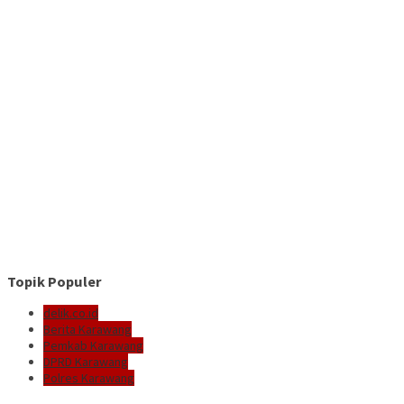
Topik Populer
delik.co.id
Berita Karawang
Pemkab Karawang
DPRD Karawang
Polres Karawang