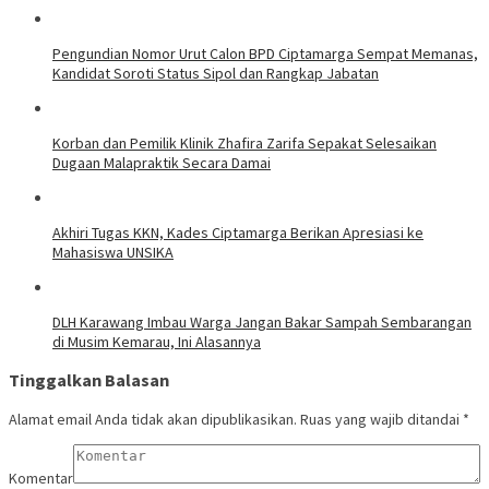
Pengundian Nomor Urut Calon BPD Ciptamarga Sempat Memanas,
Kandidat Soroti Status Sipol dan Rangkap Jabatan
Korban dan Pemilik Klinik Zhafira Zarifa Sepakat Selesaikan
Dugaan Malapraktik Secara Damai
Akhiri Tugas KKN, Kades Ciptamarga Berikan Apresiasi ke
Mahasiswa UNSIKA
DLH Karawang Imbau Warga Jangan Bakar Sampah Sembarangan
di Musim Kemarau, Ini Alasannya
Tinggalkan Balasan
Alamat email Anda tidak akan dipublikasikan.
Ruas yang wajib ditandai
*
Komentar