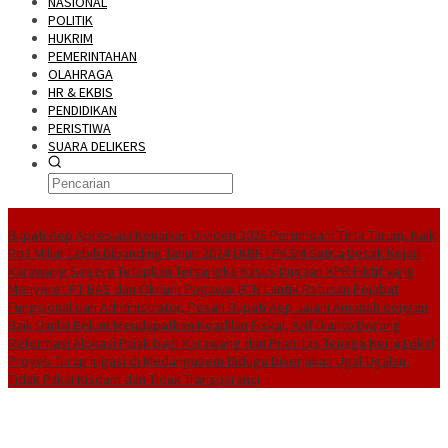
NASIONAL
POLITIK
HUKRIM
PEMERINTAHAN
OLAHRAGA
HR & EKBIS
PENDIDIKAN
PERISTIWA
SUARA DELIKERS
BreakingNews
Bupati Aep Apresiasi Kenaikan Dividen 2025 Perumdam Tirta Tarum, Naik
Rp3 Miliar Lebih Dibanding Tahun 2024
LKBH LPKSM Satria Desak Kejari
Karawang Segera Tetapkan Tersangka Kasus Dugaan KPR Fiktif yang
Menyeret PT BAS dan Oknum Pegawai BTN
Lantik Ratusan Pejabat
Fungsional dan Administrator, Pesan Bupati Aep Jalani Amanah dengan
Baik
Dinilai Belum Mendapatkan Keadilan Fiskal, Arif Dianto Dorong
Reformasi Alokasi Pajak bagi Karawang dan Prioritas Tenaga Kerja Lokal
Proyek Turap Irigasi di Medangasem Diduga Dikerjakan Ugal-Ugalan,
Tidak Pakai Kisdam dan Tidak Transparansi