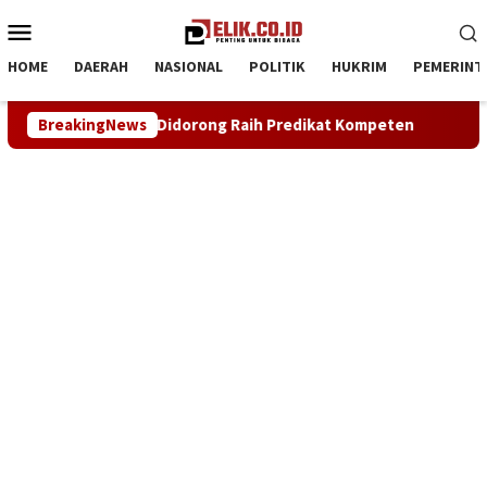
Loncat
Menu
ke
Mobile
konten
HOME
DAERAH
NASIONAL
POLITIK
HUKRIM
PEMERINT
Predikat Kompeten
BreakingNews
Sinergi ASOKA Bersama KADIN Karawan