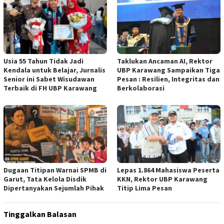
Usia 55 Tahun Tidak Jadi
Taklukan Ancaman AI, Rektor
Kendala untuk Belajar, Jurnalis
UBP Karawang Sampaikan Tiga
Senior ini Sabet Wisudawan
Pesan : Resilien, Integritas dan
Terbaik di FH UBP Karawang
Berkolaborasi
Dugaan Titipan Warnai SPMB di
Lepas 1.864 Mahasiswa Peserta
Garut, Tata Kelola Disdik
KKN, Rektor UBP Karawang
Dipertanyakan Sejumlah Pihak
Titip Lima Pesan
Tinggalkan Balasan