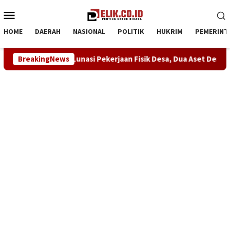
Loncat
Menu
ke
Mobile
konten
HOME
DAERAH
NASIONAL
POLITIK
HUKRIM
PEMERINT
asi Pekerjaan Fisik Desa, Dua Aset Desa Dijaminkan ke Pengusah
BreakingNews