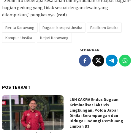
“Selain itu beberapa kesalahan lainnya adalah terdapat bagian-
bagian gedung yang tidak sesuai dengan desain yang
dilampirkan,” pungkasnya. (
red
).
Berita Karawang
Dugaan korupsi Unsika
Fasilkom Unsika
Kampus Unsika
Kejari Karawang
SEBARKAN
POS TERKAIT
LBH CAKRA Endus Dugaan
Kriminalisasi Aktivis
Lingkungan, Polda Jabar
Dinilai Serampangan dan
Diduga Lindungi Pembuang
Limbah B3