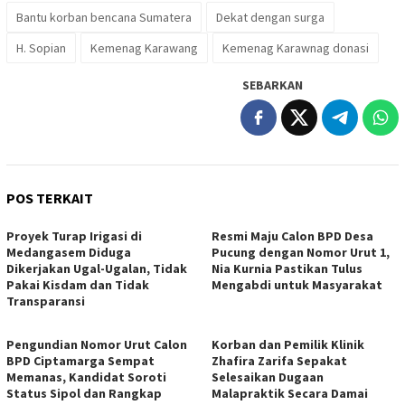
Bantu korban bencana Sumatera
Dekat dengan surga
H. Sopian
Kemenag Karawang
Kemenag Karawnag donasi
SEBARKAN
POS TERKAIT
Proyek Turap Irigasi di
Resmi Maju Calon BPD Desa
Medangasem Diduga
Pucung dengan Nomor Urut 1,
Dikerjakan Ugal-Ugalan, Tidak
Nia Kurnia Pastikan Tulus
Pakai Kisdam dan Tidak
Mengabdi untuk Masyarakat
Transparansi
Pengundian Nomor Urut Calon
Korban dan Pemilik Klinik
BPD Ciptamarga Sempat
Zhafira Zarifa Sepakat
Memanas, Kandidat Soroti
Selesaikan Dugaan
Status Sipol dan Rangkap
Malapraktik Secara Damai