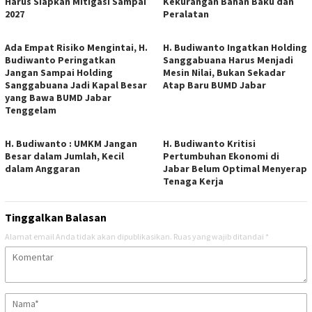
Harus Siapkan Mitigasi Sampai
Kekurangan Bahan Baku dan
2027
Peralatan
Ada Empat Risiko Mengintai, H.
H. Budiwanto Ingatkan Holding
Budiwanto Peringatkan
Sanggabuana Harus Menjadi
Jangan Sampai Holding
Mesin Nilai, Bukan Sekadar
Sanggabuana Jadi Kapal Besar
Atap Baru BUMD Jabar
yang Bawa BUMD Jabar
Tenggelam
H. Budiwanto : UMKM Jangan
H. Budiwanto Kritisi
Besar dalam Jumlah, Kecil
Pertumbuhan Ekonomi di
dalam Anggaran
Jabar Belum Optimal Menyerap
Tenaga Kerja
Tinggalkan Balasan
Alamat email Anda tidak akan dipublikasikan.
Ruas yang wajib ditandai
*