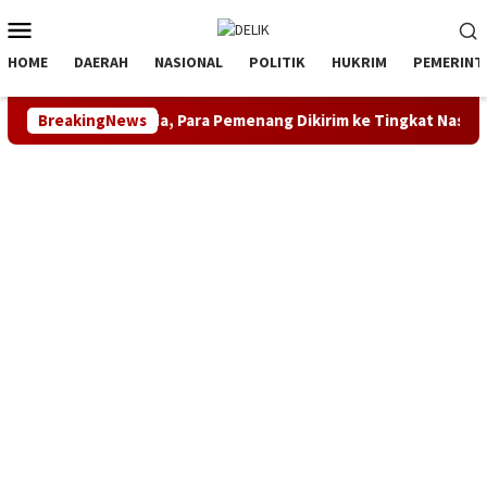
Loncat
Menu
ke
Mobile
konten
HOME
DAERAH
NASIONAL
POLITIK
HUKRIM
PEMERINT
 AHY Muda, Para Pemenang Dikirim ke Tingkat Nasional
BreakingNews