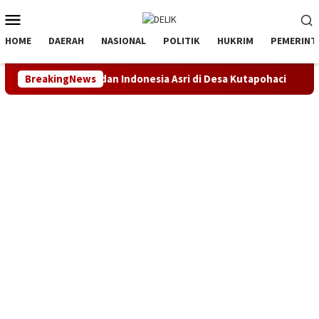
Loncat
Menu
ke
Mobile
konten
HOME
DAERAH
NASIONAL
POLITIK
HUKRIM
PEMERINT
ngit Biru dan Indonesia Asri di Desa Kutapohaci
BreakingNews
Proyek