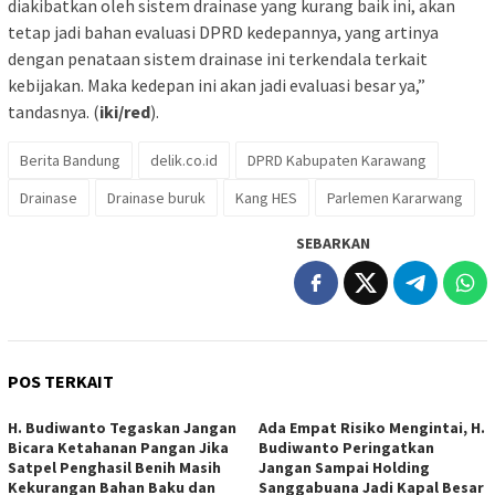
diakibatkan oleh sistem drainase yang kurang baik ini, akan
tetap jadi bahan evaluasi DPRD kedepannya, yang artinya
dengan penataan sistem drainase ini terkendala terkait
kebijakan. Maka kedepan ini akan jadi evaluasi besar ya,”
tandasnya. (
iki/red
).
Berita Bandung
delik.co.id
DPRD Kabupaten Karawang
Drainase
Drainase buruk
Kang HES
Parlemen Kararwang
SEBARKAN
POS TERKAIT
H. Budiwanto Tegaskan Jangan
Ada Empat Risiko Mengintai, H.
Bicara Ketahanan Pangan Jika
Budiwanto Peringatkan
Satpel Penghasil Benih Masih
Jangan Sampai Holding
Kekurangan Bahan Baku dan
Sanggabuana Jadi Kapal Besar