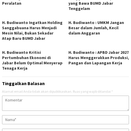
Peralatan
yang Bawa BUMD Jabar
Tenggelam
H. Budiwanto Ingatkan Holding
H. Budiwanto : UMKM Jangan
Sanggabuana Harus Menjadi
Besar dalam Jumlah, Kecil
Mesin Nilai, Bukan Sekadar
dalam Anggaran
Atap Baru BUMD Jabar
H. Budiwanto Kritisi
H. Budiwanto : APBD Jabar 2027
Pertumbuhan Ekonomi di
Harus Menggerakkan Produksi,
Jabar Belum Optimal Menyerap
Pangan dan Lapangan Kerja
Tenaga Kerja
Tinggalkan Balasan
Alamat email Anda tidak akan dipublikasikan.
Ruas yang wajib ditandai
*