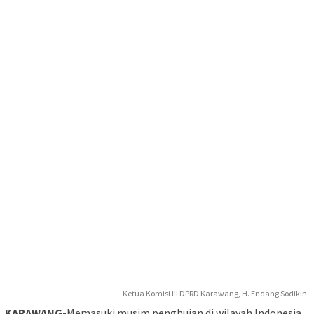
Ketua Komisi III DPRD Karawang, H. Endang Sodikin.
KARAWANG
-Memasuki musim penghujan di wilayah Indonesia,