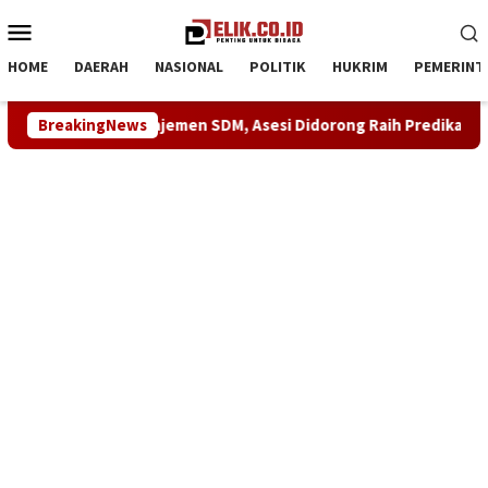
Loncat
Menu
ke
Mobile
konten
HOME
DAERAH
NASIONAL
POLITIK
HUKRIM
PEMERINT
tensi Manajemen SDM, Asesi Didorong Raih Predikat Kompeten
BreakingNews