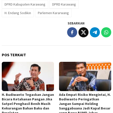
DPRD Kabupaten Karawang
DPRD Karawang
H. Endang Sodikin
Parlemen Kararwang
SEBARKAN
POS TERKAIT
H. Budiwanto Tegaskan Jangan
Ada Empat Risiko Mengintai, H.
Bicara Ketahanan Pangan Jika
Budiwanto Peringatkan
Satpel Penghasil Benih Masih
Jangan Sampai Holding
Kekurangan Bahan Baku dan
Sanggabuana Jadi Kapal Besar
Peralatan
yang Bawa BUMD Jabar