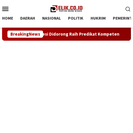
Loncat
Menu
ke
Mobile
konten
HOME
DAERAH
NASIONAL
POLITIK
HUKRIM
PEMERINT
 Raih Predikat Kompeten
BreakingNews
Sinergi ASOKA Bersama KADIN K