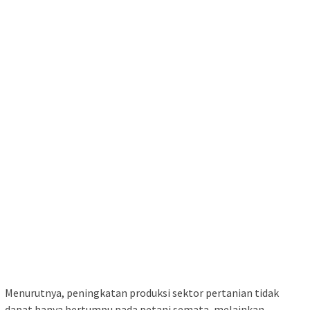
Menurutnya, peningkatan produksi sektor pertanian tidak
dapat hanya bertumpu pada petani semata, melainkan