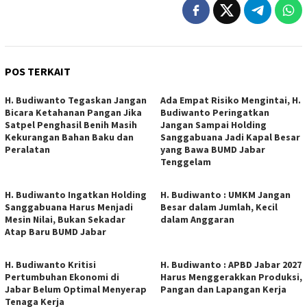
POS TERKAIT
H. Budiwanto Tegaskan Jangan
Ada Empat Risiko Mengintai, H.
Bicara Ketahanan Pangan Jika
Budiwanto Peringatkan
Satpel Penghasil Benih Masih
Jangan Sampai Holding
Kekurangan Bahan Baku dan
Sanggabuana Jadi Kapal Besar
Peralatan
yang Bawa BUMD Jabar
Tenggelam
H. Budiwanto Ingatkan Holding
H. Budiwanto : UMKM Jangan
Sanggabuana Harus Menjadi
Besar dalam Jumlah, Kecil
Mesin Nilai, Bukan Sekadar
dalam Anggaran
Atap Baru BUMD Jabar
H. Budiwanto Kritisi
H. Budiwanto : APBD Jabar 2027
Pertumbuhan Ekonomi di
Harus Menggerakkan Produksi,
Jabar Belum Optimal Menyerap
Pangan dan Lapangan Kerja
Tenaga Kerja