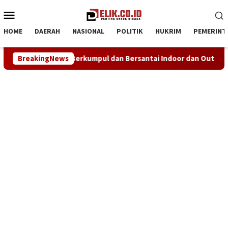
Loncat
Menu
ke
Mobile
konten
HOME
DAERAH
NASIONAL
POLITIK
HUKRIM
PEMERINT
g untuk Berkumpul dan Bersantai Indoor dan Outdoor
BreakingNews
NH