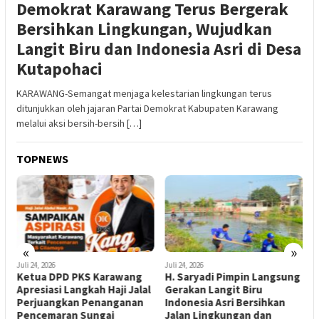
Demokrat Karawang Terus Bergerak
Bersihkan Lingkungan, Wujudkan
Langit Biru dan Indonesia Asri di Desa
Kutapohaci
KARAWANG-Semangat menjaga kelestarian lingkungan terus
ditunjukkan oleh jajaran Partai Demokrat Kabupaten Karawang
melalui aksi bersih-bersih […]
TOPNEWS
«
»
Juli 24, 2026
Juli 24, 2026
J
Ketua DPD PKS Karawang
H. Saryadi Pimpin Langsung
Apresiasi Langkah Haji Jalal
Gerakan Langit Biru
G
Perjuangkan Penanganan
Indonesia Asri Bersihkan
I
Pencemaran Sungai
Jalan Lingkungan dan
T