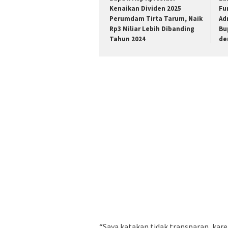
Kenaikan Dividen 2025
Fu
Perumdam Tirta Tarum, Naik
Ad
Rp3 Miliar Lebih Dibanding
Bu
Tahun 2024
de
“Saya katakan tidak transparan, kar