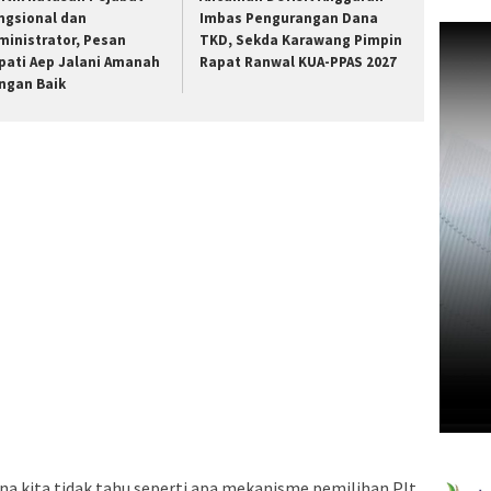
ngsional dan
Imbas Pengurangan Dana
ministrator, Pesan
TKD, Sekda Karawang Pimpin
pati Aep Jalani Amanah
Rapat Ranwal KUA-PPAS 2027
ngan Baik
ena kita tidak tahu seperti apa mekanisme pemilihan Plt