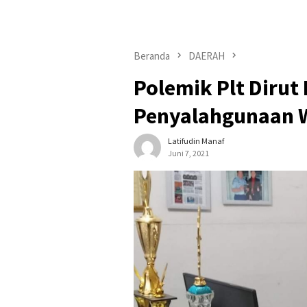
Beranda
DAERAH
Polemik Plt Dirut
Penyalahgunaan
Latifudin Manaf
Juni 7, 2021