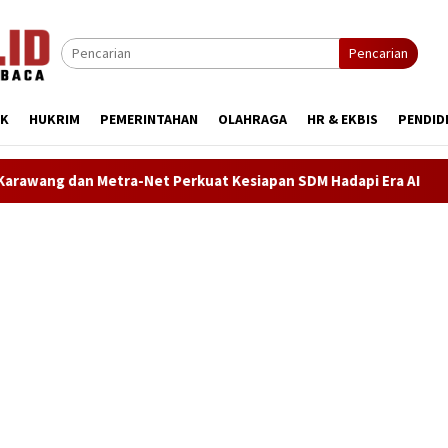
Pencarian
IK
HUKRIM
PEMERINTAHAN
OLAHRAGA
HR & EKBIS
PENDID
at Kesiapan SDM Hadapi Era AI
Demokrat Karawang Terus