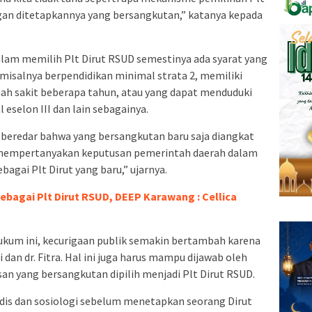
ngan ditetapkannya yang bersangkutan,” katanya kepada
alam memilih Plt Dirut RSUD semestinya ada syarat yang
misalnya berpendidikan minimal strata 2, memiliki
h sakit beberapa tahun, atau yang dapat menduduki
 eselon III dan lain sebagainya.
beredar bahwa yang bersangkutan baru saja diangkat
k mempertanyakan keputusan pemerintah daerah dalam
ebagai Plt Dirut yang baru,” ujarnya.
ebagai Plt Dirut RSUD, DEEP Karawang : Cellica
hukum ini, kecurigaan publik semakin bertambah karena
dan dr. Fitra. Hal ini juga harus mampu dijawab oleh
an yang bersangkutan dipilih menjadi Plt Dirut RSUD.
idis dan sosiologi sebelum menetapkan seorang Dirut