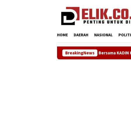
Loncat
tutup
ke
konten
HOME
DAERAH
NASIONAL
POLIT
Sinergi ASOKA Bersama KADIN Karawang dan Metra-Net Perku
BreakingNews