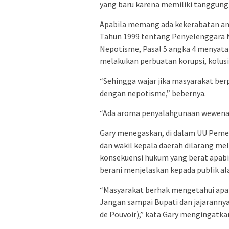
yang baru karena memiliki tanggung 
Apabila memang ada kekerabatan ant
Tahun 1999 tentang Penyelenggara Ne
Nepotisme, Pasal 5 angka 4 menyata
melakukan perbuatan korupsi, kolus
“Sehingga wajar jika masyarakat be
dengan nepotisme,” bebernya.
“Ada aroma penyalahgunaan wewenan
Gary menegaskan, di dalam UU Pemeri
dan wakil kepala daerah dilarang mel
konsekuensi hukum yang berat apabila
berani menjelaskan kepada publik alas
“Masyarakat berhak mengetahui apa 
Jangan sampai Bupati dan jajaran
de Pouvoir),” kata Gary mengingatka