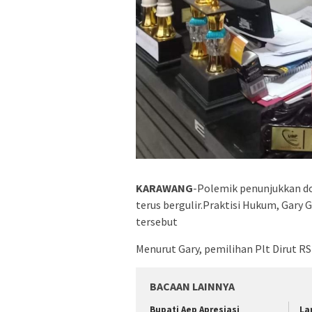
KARAWANG
-Polemik penunjukkan do
terus bergulir.Praktisi Hukum, Gary 
tersebut
Menurut Gary, pemilihan Plt Dirut R
BACAAN LAINNYA
Bupati Aep Apresiasi
La