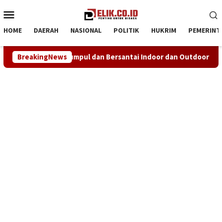
Loncat
Menu
ke
Mobile
konten
HOME
DAERAH
NASIONAL
POLITIK
HUKRIM
PEMERINT
antai Indoor dan Outdoor
BreakingNews
NHRI–KADIN Karawang Gelar Se