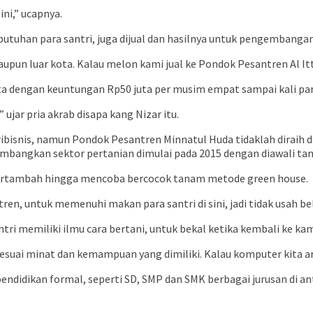
ni,” ucapnya.
butuhan para santri, juga dijual dan hasilnya untuk pengembanga
aupun luar kota. Kalau melon kami jual ke Pondok Pesantren Al It
uta dengan keuntungan Rp50 juta per musim empat sampai kali pa
ujar pria akrab disapa kang Nizar itu.
gribisnis, namun Pondok Pesantren Minnatul Huda tidaklah diraih
ngembangkan sektor pertanian dimulai pada 2015 dengan diawali ta
 bertambah hingga mencoba bercocok tanam metode green house.
tren, untuk memenuhi makan para santri di sini, jadi tidak usah bel
santri memiliki ilmu cara bertani, untuk bekal ketika kembali ke
 sesuai minat dan kemampuan yang dimiliki. Kalau komputer kita a
didikan formal, seperti SD, SMP dan SMK berbagai jurusan di ant