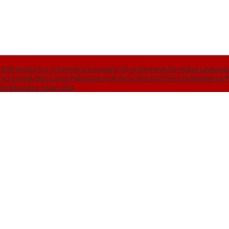
SDM Hadapi Era AI
Demokrat Karawang Terus Bergerak Bersihkan Lingkungan
D K3
Enggak Bisa Lunasi Pekerjaan Fisik Desa, Dua Aset Desa Dijaminkan k
bih Dibanding Tahun 2024