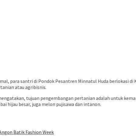
ormal, para santri di Pondok Pesantren Minnatul Huda berlokasi d
anian atau agribisnis.
k, mengatakan, tujuan pengembangan pertanian adalah untuk ke
bai hijau besar, juga melon pujisawa dan intanon.
Angon Batik Fashion Week