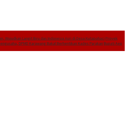
, Wujudkan Langit Biru dan Indonesia Asri di Desa Kutapohaci
Proyek
e Pengusaha, DPMD Karawang Bakal Berhentikan Kades Parakan
Bupati Aep