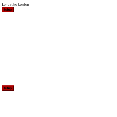
Loncat ke konten
tutup
tutup