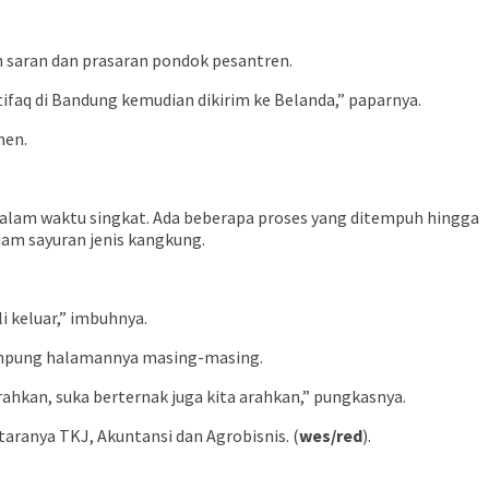
n saran dan prasaran pondok pesantren.
tifaq di Bandung kemudian dikirim ke Belanda,” paparnya.
nen.
 dalam waktu singkat. Ada beberapa proses yang ditempuh hingga
nam sayuran jenis kangkung.
i keluar,” imbuhnya.
 kampung halamannya masing-masing.
rahkan, suka berternak juga kita arahkan,” pungkasnya.
aranya TKJ, Akuntansi dan Agrobisnis. (
wes/red
).