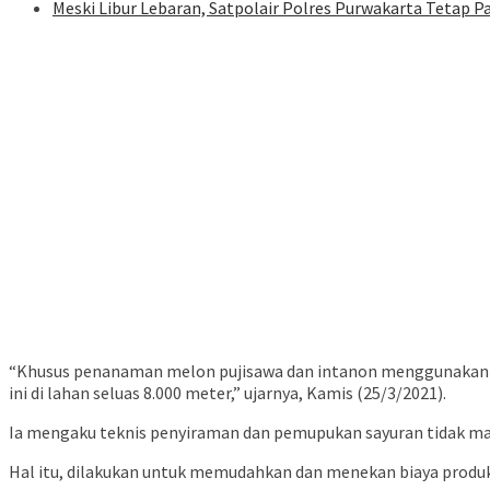
Meski Libur Lebaran, Satpolair Polres Purwakarta Tetap Pa
“Khusus penanaman melon pujisawa dan intanon menggunakan s
ini di lahan seluas 8.000 meter,” ujarnya, Kamis (25/3/2021).
Ia mengaku teknis penyiraman dan pemupukan sayuran tidak ma
Hal itu, dilakukan untuk memudahkan dan menekan biaya produks