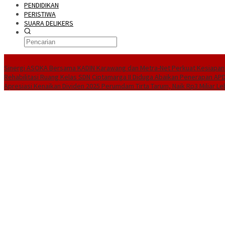
PENDIDIKAN
PERISTIWA
SUARA DELIKERS
BreakingNews
Sinergi ASOKA Bersama KADIN Karawang dan Metra-Net Perkuat Kesiapan 
Rehabilitasi Ruang Kelas SDN Ciptamarga II Diduga Abaikan Penerapan AP
Apresiasi Kenaikan Dividen 2025 Perumdam Tirta Tarum, Naik Rp3 Miliar Le