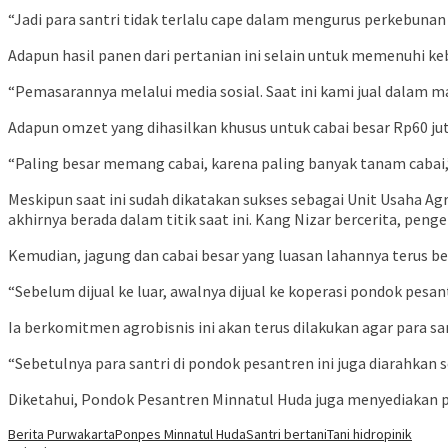
“Jadi para santri tidak terlalu cape dalam mengurus perkebunan i
Adapun hasil panen dari pertanian ini selain untuk memenuhi ke
“Pemasarannya melalui media sosial. Saat ini kami jual dalam m
Adapun omzet yang dihasilkan khusus untuk cabai besar Rp60 j
“Paling besar memang cabai, karena paling banyak tanam cabai,” 
Meskipun saat ini sudah dikatakan sukses sebagai Unit Usaha A
akhirnya berada dalam titik saat ini. Kang Nizar bercerita, pe
Kemudian, jagung dan cabai besar yang luasan lahannya terus
“Sebelum dijual ke luar, awalnya dijual ke koperasi pondok pesan
Ia berkomitmen agrobisnis ini akan terus dilakukan agar para 
“Sebetulnya para santri di pondok pesantren ini juga diarahkan
Diketahui, Pondok Pesantren Minnatul Huda juga menyediakan pen
Berita Purwakarta
Ponpes Minnatul Huda
Santri bertani
Tani hidropinik