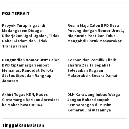
POS TERKAIT
Proyek Turap Irigasi di
Resmi Maju Calon BPD Desa
Medangasem Diduga
Pucung dengan Nomor Urut 1,
Dikerjakan Ugal-Ugalan, Tidak
Nia Kurnia Pastikan Tulus
Pakai Kisdam dan Tidak
Mengabdi untuk Masyarakat
Transparansi
Pengundian Nomor Urut Calon
Korban dan Pemilik Klinik
BPD Ciptamarga Sempat
Zhafira Zarifa Sepakat
Memanas, Kandidat Soroti
Selesaikan Dugaan
Status Sipol dan Rangkap
Malapraktik Secara Damai
Jabatan
Akhiri Tugas KKN, Kades
DLH Karawang Imbau Warga
Ciptamarga Berikan Apresiasi
Jangan Bakar Sampah
ke Mahasiswa UNSIKA
Sembarangan di Musim
Kemarau, Ini Alasannya
Tinggalkan Balasan