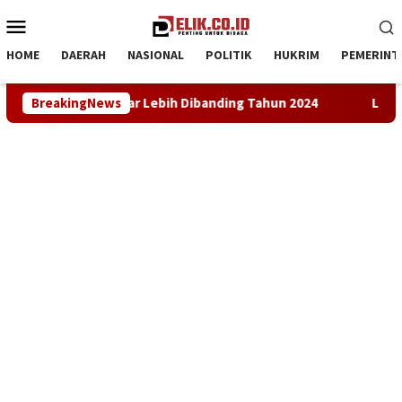
Loncat
Menu
ke
Mobile
konten
HOME
DAERAH
NASIONAL
POLITIK
HUKRIM
PEMERINT
Rp3 Miliar Lebih Dibanding Tahun 2024
BreakingNews
LKBH LPKSM Satri