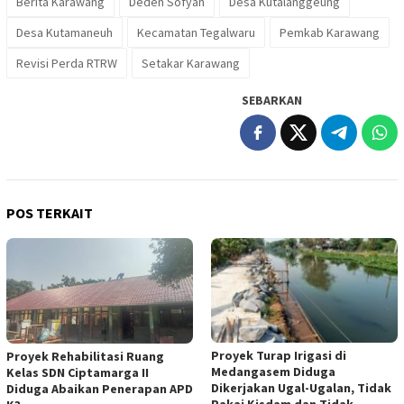
Berita Karawang
Deden Sofyan
Desa Kutalanggeung
Desa Kutamaneuh
Kecamatan Tegalwaru
Pemkab Karawang
Revisi Perda RTRW
Setakar Karawang
SEBARKAN
POS TERKAIT
Proyek Turap Irigasi di
Proyek Rehabilitasi Ruang
Medangasem Diduga
Kelas SDN Ciptamarga II
Dikerjakan Ugal-Ugalan, Tidak
Diduga Abaikan Penerapan APD
Pakai Kisdam dan Tidak