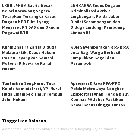
LKBH LPKSM Satria Desak
LBH CAKRA Endus Dugaan
Kejari Karawang Segera
Kriminalisasi Aktivis
Tetapkan Tersangka Kasus
Lingkungan, Polda Jabar
Dugaan KPR Fiktif yang
Dinilai Serampangan dan
Menyeret PT BAS dan Oknum
Diduga Lindungi Pembuang
Pegawai BTN
Limbah B3
Klinik Zhafira Zarifa Diduga
KDM Sayembarakan Rp5-Rp50
Malapraktik, Kuasa Hukum
Juta Bagi Warga Berhasil
Pasien Layangkan Somasi,
Lumpuhkan Begal dan
Potensi Dibawa ke Ranah
Perampok
Hukum
Tuntaskan Sengkarut Tata
Apresiasi Ditres PPA-PPO
Kelola Administrasi, YPI Nurul
Polda Metro Jaya Bongkar
Huda Cikampek Timur Tempuh
Eksploitasi Anak ‘Tenda Biru’,
Jalur Hukum
Komnas PA Jabar Pastikan
Kawal Kasus Hingga Tuntas
Tinggalkan Balasan
Alamat email Anda tidak akan dipublikasikan.
Ruas yang wajib ditandai
*