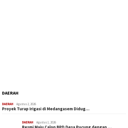
DAERAH
DAERAH
Agustus 2, 2026
Proyek Turap Irigasi di Medangasem Didug…
DAERAH
Agustus 1, 2026
Resmi Maju Calon BPD Desa Pucung dengan …