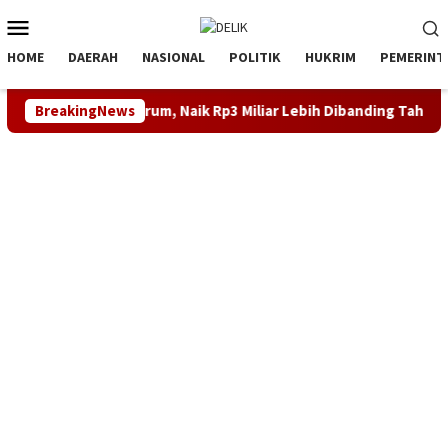
Loncat
Menu
ke
Mobile
konten
HOME
DAERAH
NASIONAL
POLITIK
HUKRIM
PEMERINT
 Tirta Tarum, Naik Rp3 Miliar Lebih Dibanding Tahun 2024
BreakingNews