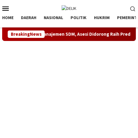
Loncat
Menu
ke
Mobile
konten
HOME
DAERAH
NASIONAL
POLITIK
HUKRIM
PEMERINT
 Kompetensi Manajemen SDM, Asesi Didorong Raih Predikat Komp
BreakingNews