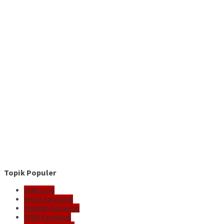
Topik Populer
delik.co.id
Berita Karawang
Pemkab Karawang
DPRD Karawang