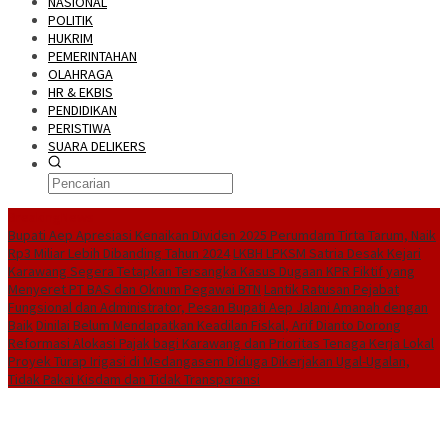
NASIONAL
POLITIK
HUKRIM
PEMERINTAHAN
OLAHRAGA
HR & EKBIS
PENDIDIKAN
PERISTIWA
SUARA DELIKERS
BreakingNews
Bupati Aep Apresiasi Kenaikan Dividen 2025 Perumdam Tirta Tarum, Naik
Rp3 Miliar Lebih Dibanding Tahun 2024
LKBH LPKSM Satria Desak Kejari
Karawang Segera Tetapkan Tersangka Kasus Dugaan KPR Fiktif yang
Menyeret PT BAS dan Oknum Pegawai BTN
Lantik Ratusan Pejabat
Fungsional dan Administrator, Pesan Bupati Aep Jalani Amanah dengan
Baik
Dinilai Belum Mendapatkan Keadilan Fiskal, Arif Dianto Dorong
Reformasi Alokasi Pajak bagi Karawang dan Prioritas Tenaga Kerja Lokal
Proyek Turap Irigasi di Medangasem Diduga Dikerjakan Ugal-Ugalan,
Tidak Pakai Kisdam dan Tidak Transparansi