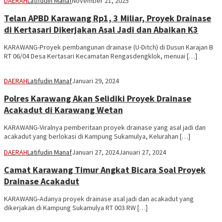
DAERAH
Latifudin Manaf
November 21, 2025
Telan APBD Karawang Rp1, 3 Miliar, Proyek Drainase
di Kertasari Dikerjakan Asal Jadi dan Abaikan K3
KARAWANG-Proyek pembangunan drainase (U-Ditch) di Dusun Karajan B
RT 06/04 Desa Kertasari Kecamatan Rengasdengklok, menuai […]
DAERAH
Latifudin Manaf
Januari 29, 2024
Polres Karawang Akan Selidiki Proyek Drainase
Acakadut di Karawang Wetan
KARAWANG-Viralnya pemberitaan proyek drainase yang asal jadi dan
acakadut yang berlokasi di Kampung Sukamulya, Kelurahan […]
DAERAH
Latifudin Manaf
Januari 27, 2024
Januari 27, 2024
Camat Karawang Timur Angkat Bicara Soal Proyek
Drainase Acakadut
KARAWANG-Adanya proyek drainase asal jadi dan acakadut yang
dikerjakan di Kampung Sukamulya RT 003 RW […]