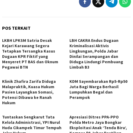
POS TERKAIT
LKBH LPKSM Satria Desak
LBH CAKRA Endus Dugaan
Kejari Karawang Segera
Kriminalisasi Aktivis
Tetapkan Tersangka Kasus
Lingkungan, Polda Jabar
Dugaan KPR Fiktif yang
Dinilai Serampangan dan
Menyeret PT BAS dan Oknum
Diduga Lindungi Pembuang
Pegawai BTN
Limbah B3
Klinik Zhafira Zarifa Diduga
KDM Sayembarakan Rp5-Rp50
Malapraktik, Kuasa Hukum
Juta Bagi Warga Berhasil
Pasien Layangkan Somasi,
Lumpuhkan Begal dan
Potensi Dibawa ke Ranah
Perampok
Hukum
Tuntaskan Sengkarut Tata
Apresiasi Ditres PPA-PPO
Kelola Administrasi, YPI Nurul
Polda Metro Jaya Bongkar
Huda Cikampek Timur Tempuh
Eksploitasi Anak ‘Tenda Biru’,
Jalur Hukum
Komnas PA Jabar Pastikan