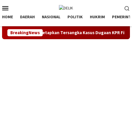
Loncat
Menu
ke
Mobile
konten
HOME
DAERAH
NASIONAL
POLITIK
HUKRIM
PEMERINT
ang Segera Tetapkan Tersangka Kasus Dugaan KPR Fiktif yang 
BreakingNews