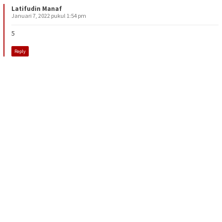
Latifudin Manaf
Januari 7, 2022 pukul 1:54 pm
5
Reply