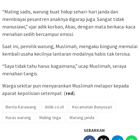
“Maling sadis, warung buat hidup sehari-hari janda dan
membiayai pesantren anaknya digarap juga. Sangat tidak
manusiawi,” ujar adik korban, Abas, dengan mata berkaca-kaca
menahan sedih bercampur emosi.
Saat ini, pemilik warung, Muslimah, mengaku bingung memulai
kembali usaha kecilnya lantaran modalnya habis tak tersisa.
“Saya tidak tahu harus bagaimana,” ucap Muslimah, seraya
menahan tangis.
Warga sekitar pun menyarankan Muslimah melapor kepada
aparat kepolisian setempat. (
red
).
Berita Karawang
delik.co.id
Kecamatan Banyusari
Kuras warung
Maling tega
Warung janda
SEBARKAN