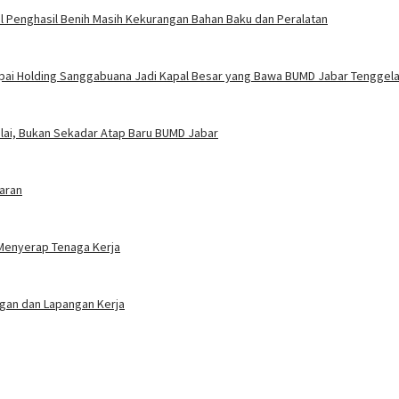
l Penghasil Benih Masih Kekurangan Bahan Baku dan Peralatan
mpai Holding Sanggabuana Jadi Kapal Besar yang Bawa BUMD Jabar Tenggel
ilai, Bukan Sekadar Atap Baru BUMD Jabar
aran
 Menyerap Tenaga Kerja
ngan dan Lapangan Kerja