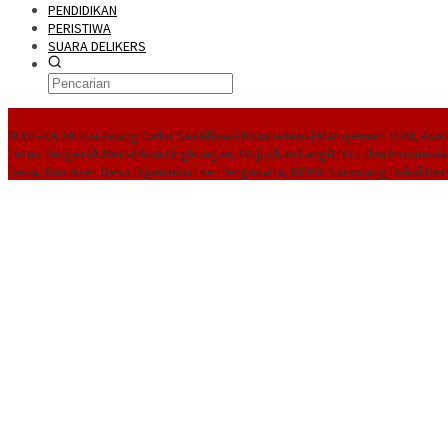
PENDIDIKAN
PERISTIWA
SUARA DELIKERS
BreakingNews
NHRI–KADIN Karawang Gelar Sertifikasi Kompetensi Manajemen SDM, Ases
Terus Bergerak Bersihkan Lingkungan, Wujudkan Langit Biru dan Indonesia
Desa, Dua Aset Desa Dijaminkan ke Pengusaha, DPMD Karawang Bakal Ber