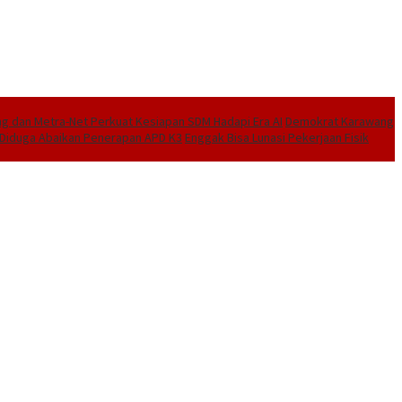
 dan Metra-Net Perkuat Kesiapan SDM Hadapi Era AI
Demokrat Karawang
I Diduga Abaikan Penerapan APD K3
Enggak Bisa Lunasi Pekerjaan Fisik