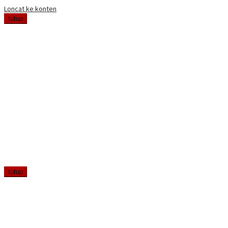
Loncat ke konten
tutup
tutup