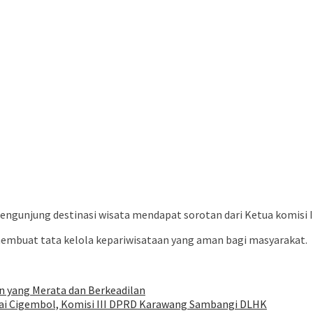
engunjung destinasi wisata mendapat sorotan dari Ketua komisi 
membuat tata kelola kepariwisataan yang aman bagi masyarakat.
 yang Merata dan Berkeadilan
ai Cigembol, Komisi III DPRD Karawang Sambangi DLHK