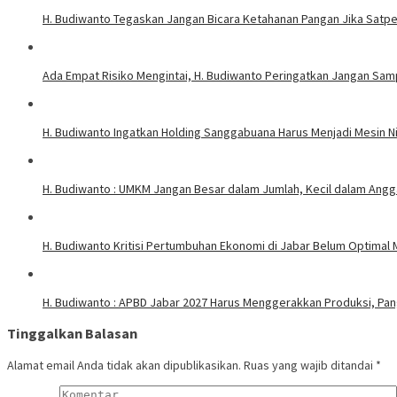
H. Budiwanto Tegaskan Jangan Bicara Ketahanan Pangan Jika Satpe
Ada Empat Risiko Mengintai, H. Budiwanto Peringatkan Jangan Sa
H. Budiwanto Ingatkan Holding Sanggabuana Harus Menjadi Mesin N
H. Budiwanto : UMKM Jangan Besar dalam Jumlah, Kecil dalam Angg
H. Budiwanto Kritisi Pertumbuhan Ekonomi di Jabar Belum Optimal
H. Budiwanto : APBD Jabar 2027 Harus Menggerakkan Produksi, Pa
Tinggalkan Balasan
Alamat email Anda tidak akan dipublikasikan.
Ruas yang wajib ditandai
*