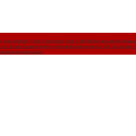
i Didorong Raih Predikat Kompeten
Sinergi ASOKA Bersama KADIN Karawang
 Asri di Desa Kutapohaci
Proyek Rehabilitasi Ruang Kelas SDN Ciptamarga I
hentikan Kades Parakan