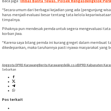
Baca juga :
Imbas Balita Tewas, Polsek Rengasdengklok Peri
“Secara umum dari berbagai kejadian yang ada (pengunjung wisat
harus menjadi evaluasi besar tentang tata kelola kepariwisataan.
timpalnya.
Pihaknya pun mendesak pemda untuk segera mengevaluasi tata k
korban jiwa.
“Karena saya bilang pemda ini kurang greget dalam membuat tata
dikedepankan, maka taruhannya pasti nyawa masyarakat yang ber
Anggota DPRD Karawang
Berita Karawang
delik.co.id
DPRD Kabupaten Kar
Sebarkan
Pos terkait