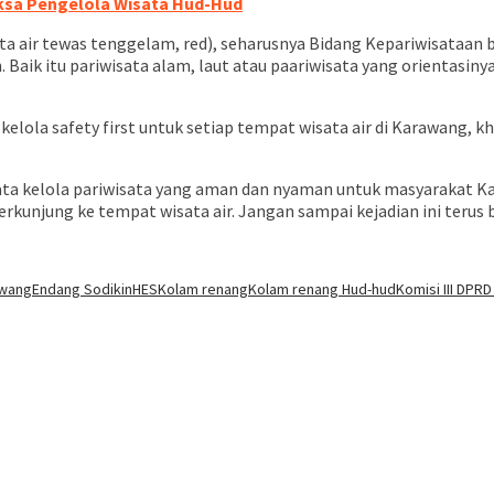
ksa Pengelola Wisata Hud-Hud
a air tewas tenggelam, red), seharusnya Bidang Kepariwisataan bi
 Baik itu pariwisata alam, laut atau paariwisata yang orientasinya
elola safety first untuk setiap tempat wisata air di Karawang, 
 kelola pariwisata yang aman dan nyaman untuk masyarakat Karawa
kunjung ke tempat wisata air. Jangan sampai kejadian ini terus 
awang
Endang Sodikin
HES
Kolam renang
Kolam renang Hud-hud
Komisi III DPR