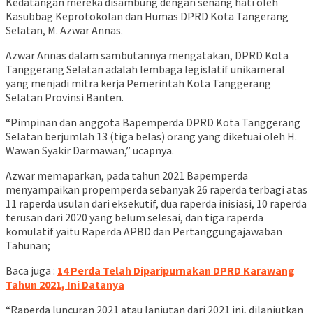
Kedatangan mereka disambung dengan senang hati oleh
Kasubbag Keprotokolan dan Humas DPRD Kota Tangerang
Selatan, M. Azwar Annas.
Azwar Annas dalam sambutannya mengatakan, DPRD Kota
Tanggerang Selatan adalah lembaga legislatif unikameral
yang menjadi mitra kerja Pemerintah Kota Tanggerang
Selatan Provinsi Banten.
“Pimpinan dan anggota Bapemperda DPRD Kota Tanggerang
Selatan berjumlah 13 (tiga belas) orang yang diketuai oleh H.
Wawan Syakir Darmawan,” ucapnya.
Azwar memaparkan, pada tahun 2021 Bapemperda
menyampaikan propemperda sebanyak 26 raperda terbagi atas
11 raperda usulan dari eksekutif, dua raperda inisiasi, 10 raperda
terusan dari 2020 yang belum selesai, dan tiga raperda
komulatif yaitu Raperda APBD dan Pertanggungajawaban
Tahunan;
Baca juga :
14 Perda Telah Diparipurnakan DPRD Karawang
Tahun 2021, Ini Datanya
“Raperda luncuran 2021 atau lanjutan dari 2021 ini, dilanjutkan