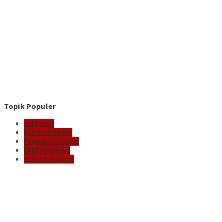
Topik Populer
delik.co.id
Berita Karawang
Pemkab Karawang
DPRD Karawang
Polres Karawang