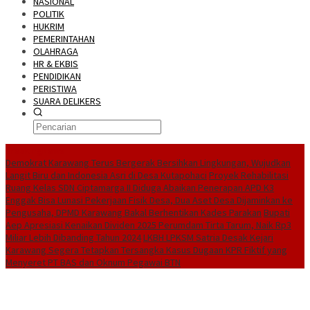
NASIONAL
POLITIK
HUKRIM
PEMERINTAHAN
OLAHRAGA
HR & EKBIS
PENDIDIKAN
PERISTIWA
SUARA DELIKERS
BreakingNews
Demokrat Karawang Terus Bergerak Bersihkan Lingkungan, Wujudkan
Langit Biru dan Indonesia Asri di Desa Kutapohaci
Proyek Rehabilitasi
Ruang Kelas SDN Ciptamarga II Diduga Abaikan Penerapan APD K3
Enggak Bisa Lunasi Pekerjaan Fisik Desa, Dua Aset Desa Dijaminkan ke
Pengusaha, DPMD Karawang Bakal Berhentikan Kades Parakan
Bupati
Aep Apresiasi Kenaikan Dividen 2025 Perumdam Tirta Tarum, Naik Rp3
Miliar Lebih Dibanding Tahun 2024
LKBH LPKSM Satria Desak Kejari
Karawang Segera Tetapkan Tersangka Kasus Dugaan KPR Fiktif yang
Menyeret PT BAS dan Oknum Pegawai BTN