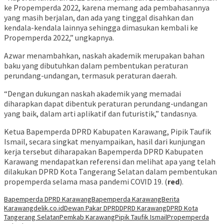
ke Propemperda 2022, karena memang ada pembahasannya
yang masih berjalan, dan ada yang tinggal disahkan dan
kendala-kendala lainnya sehingga dimasukan kembali ke
Propemperda 2022,” ungkapnya.
Azwar menambahkan, naskah akademik merupakan bahan
baku yang dibutuhkan dalam pembentukan peraturan
perundang-undangan, termasuk peraturan daerah.
“Dengan dukungan naskah akademik yang memadai
diharapkan dapat dibentuk peraturan perundang-undangan
yang baik, dalam arti aplikatif dan futuristik,” tandasnya.
Ketua Bapemperda DPRD Kabupaten Karawang, Pipik Taufik
Ismail, secara singkat menyampaikan, hasil dari kunjungan
kerja tersebut diharapakan Bapemperda DPRD Kabupaten
Karawang mendapatkan referensi dan melihat apa yang telah
dilakukan DPRD Kota Tangerang Selatan dalam pembentukan
propemperda selama masa pandemi COVID 19. (
red
).
Bapemperda DPRD Karawang
Bapemperda Karawang
Berita
Karawang
delik.co.id
Dewan Pakar DPRD
DPRD Karawang
DPRD Kota
Tangerang Selatan
Pemkab Karawang
Pipik Taufik Ismail
Propemperda