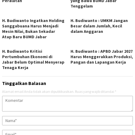
Peralatan
yang Bawa BUMD Jabar
Tenggelam
H. Budiwanto Ingatkan Holding
H. Budiwanto : UMKM Jangan
Sanggabuana Harus Menjadi
Besar dalam Jumlah, Kecil
Mesin Nilai, Bukan Sekadar
dalam Anggaran
Atap Baru BUMD Jabar
H. Budiwanto Kritisi
H. Budiwanto : APBD Jabar 2027
Pertumbuhan Ekonomi di
Harus Menggerakkan Produksi,
Jabar Belum Optimal Menyerap
Pangan dan Lapangan Kerja
Tenaga Kerja
Tinggalkan Balasan
Alamat email Anda tidak akan dipublikasikan.
Ruas yang wajib ditandai
*