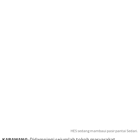
HES sedang mambaui pasir pantai Sedari.
KARAWANG
-Didampingi sejumlah tokoh masyarakat,