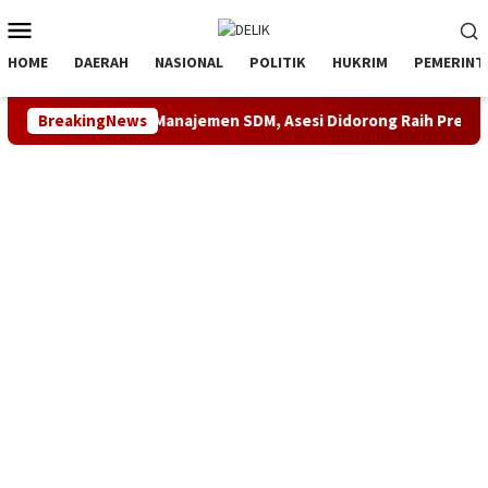
Loncat
Menu
ke
Mobile
konten
HOME
DAERAH
NASIONAL
POLITIK
HUKRIM
PEMERINT
 Kompetensi Manajemen SDM, Asesi Didorong Raih Predikat Komp
BreakingNews