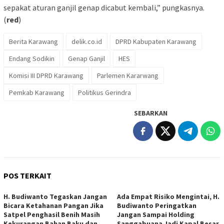
sepakat aturan ganjil genap dicabut kembali,” pungkasnya.
(
red
)
Berita Karawang
delik.co.id
DPRD Kabupaten Karawang
Endang Sodikin
Genap Ganjil
HES
Komisi III DPRD Karawang
Parlemen Kararwang
Pemkab Karawang
Politikus Gerindra
SEBARKAN
POS TERKAIT
H. Budiwanto Tegaskan Jangan
Ada Empat Risiko Mengintai, H.
Bicara Ketahanan Pangan Jika
Budiwanto Peringatkan
Satpel Penghasil Benih Masih
Jangan Sampai Holding
Kekurangan Bahan Baku dan
Sanggabuana Jadi Kapal Besar