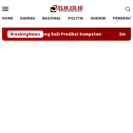
Loncat
Menu
ke
Mobile
konten
HOME
DAERAH
NASIONAL
POLITIK
HUKRIM
PEMERINT
Raih Predikat Kompeten
BreakingNews
Sinergi ASOKA Bersama KADIN Ka