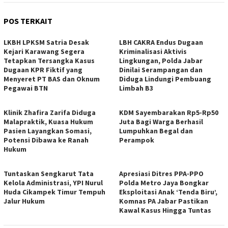
POS TERKAIT
LKBH LPKSM Satria Desak
LBH CAKRA Endus Dugaan
Kejari Karawang Segera
Kriminalisasi Aktivis
Tetapkan Tersangka Kasus
Lingkungan, Polda Jabar
Dugaan KPR Fiktif yang
Dinilai Serampangan dan
Menyeret PT BAS dan Oknum
Diduga Lindungi Pembuang
Pegawai BTN
Limbah B3
Klinik Zhafira Zarifa Diduga
KDM Sayembarakan Rp5-Rp50
Malapraktik, Kuasa Hukum
Juta Bagi Warga Berhasil
Pasien Layangkan Somasi,
Lumpuhkan Begal dan
Potensi Dibawa ke Ranah
Perampok
Hukum
Tuntaskan Sengkarut Tata
Apresiasi Ditres PPA-PPO
Kelola Administrasi, YPI Nurul
Polda Metro Jaya Bongkar
Huda Cikampek Timur Tempuh
Eksploitasi Anak ‘Tenda Biru’,
Jalur Hukum
Komnas PA Jabar Pastikan
Kawal Kasus Hingga Tuntas