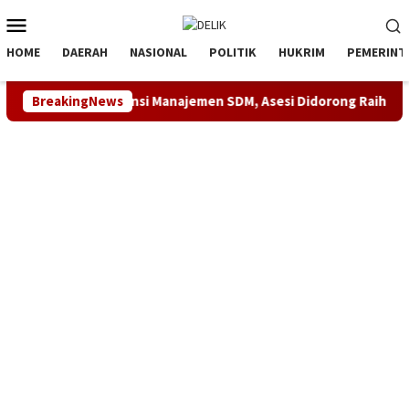
Loncat
Menu
ke
Mobile
konten
HOME
DAERAH
NASIONAL
POLITIK
HUKRIM
PEMERINT
kasi Kompetensi Manajemen SDM, Asesi Didorong Raih Predikat 
BreakingNews