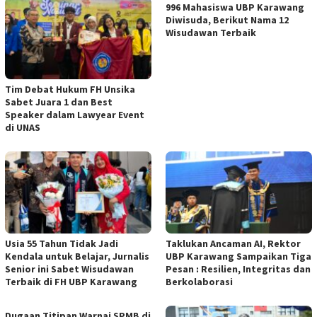
996 Mahasiswa UBP Karawang
Diwisuda, Berikut Nama 12
Wisudawan Terbaik
Tim Debat Hukum FH Unsika
Sabet Juara 1 dan Best
Speaker dalam Lawyear Event
di UNAS
Usia 55 Tahun Tidak Jadi
Taklukan Ancaman AI, Rektor
Kendala untuk Belajar, Jurnalis
UBP Karawang Sampaikan Tiga
Senior ini Sabet Wisudawan
Pesan : Resilien, Integritas dan
Terbaik di FH UBP Karawang
Berkolaborasi
Dugaan Titipan Warnai SPMB di