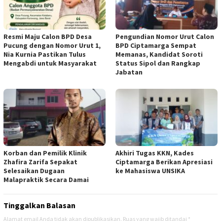
Resmi Maju Calon BPD Desa
Pengundian Nomor Urut Calon
Pucung dengan Nomor Urut 1,
BPD Ciptamarga Sempat
Nia Kurnia Pastikan Tulus
Memanas, Kandidat Soroti
Mengabdi untuk Masyarakat
Status Sipol dan Rangkap
Jabatan
Korban dan Pemilik Klinik
Akhiri Tugas KKN, Kades
Zhafira Zarifa Sepakat
Ciptamarga Berikan Apresiasi
Selesaikan Dugaan
ke Mahasiswa UNSIKA
Malapraktik Secara Damai
Tinggalkan Balasan
Alamat email Anda tidak akan dipublikasikan.
Ruas yang wajib ditandai
*