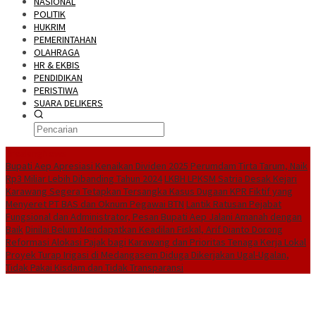
NASIONAL
POLITIK
HUKRIM
PEMERINTAHAN
OLAHRAGA
HR & EKBIS
PENDIDIKAN
PERISTIWA
SUARA DELIKERS
BreakingNews
Bupati Aep Apresiasi Kenaikan Dividen 2025 Perumdam Tirta Tarum, Naik
Rp3 Miliar Lebih Dibanding Tahun 2024
LKBH LPKSM Satria Desak Kejari
Karawang Segera Tetapkan Tersangka Kasus Dugaan KPR Fiktif yang
Menyeret PT BAS dan Oknum Pegawai BTN
Lantik Ratusan Pejabat
Fungsional dan Administrator, Pesan Bupati Aep Jalani Amanah dengan
Baik
Dinilai Belum Mendapatkan Keadilan Fiskal, Arif Dianto Dorong
Reformasi Alokasi Pajak bagi Karawang dan Prioritas Tenaga Kerja Lokal
Proyek Turap Irigasi di Medangasem Diduga Dikerjakan Ugal-Ugalan,
Tidak Pakai Kisdam dan Tidak Transparansi