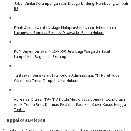
Jabar Dinilai Serampangan dan Diduga Lindungi Pembuang Limbah
B3
Klinik Zhafira Zarifa Diduga Malapraktik, Kuasa Hukum Pasien
Layangkan Somasi, Potensi Dibawa ke Ranah Hukum
KDM Sayembarakan Rp5-Rp50 Juta Bagi Warga Berhasil
Lumpuhkan Begal dan Perampok
Tuntaskan Sengkarut Tata Kelola Administrasi, YPI Nurul Huda
Cikampek Timur Tempuh Jalur Hukum
Apresiasi Ditres PPA-PPO Polda Metro Jaya Bongkar Eksploitasi
Anak ‘Tenda Biru’, Komnas PA Jabar Pastikan Kawal Kasus Hingga
Tuntas
Tinggalkan Balasan
Alamat email Anda tidak akan dipublikasikan.
Ruas yang wajib ditandai
*