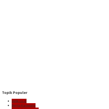
Topik Populer
delik.co.id
Berita Karawang