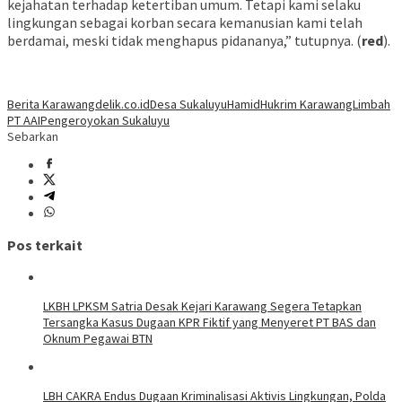
kejahatan terhadap ketertiban umum. Tetapi kami selaku
lingkungan sebagai korban secara kemanusian kami telah
berdamai, meski tidak menghapus pidananya,” tutupnya. (
red
).
Berita Karawang
delik.co.id
Desa Sukaluyu
Hamid
Hukrim Karawang
Limbah
PT AAI
Pengeroyokan Sukaluyu
Sebarkan
Pos terkait
LKBH LPKSM Satria Desak Kejari Karawang Segera Tetapkan
Tersangka Kasus Dugaan KPR Fiktif yang Menyeret PT BAS dan
Oknum Pegawai BTN
LBH CAKRA Endus Dugaan Kriminalisasi Aktivis Lingkungan, Polda