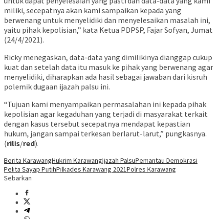
untuk dapat penyelesaian yang pasti dan data-data yang kami
miliki, secepatnya akan kami sampaikan kepada yang
berwenang untuk menyelidiki dan menyelesaikan masalah ini,
yaitu pihak kepolisian,” kata Ketua PDPSP, Fajar Sofyan, Jumat
(24/4/2021).
Ricky menegaskan, data-data yang dimilikinya dianggap cukup
kuat dan setelah data itu masuk ke pihak yang berwenang agar
menyelidiki, diharapkan ada hasil sebagai jawaban dari kisruh
polemik dugaan ijazah palsu ini.
“Tujuan kami menyampaikan permasalahan ini kepada pihak
kepolisian agar kegaduhan yang terjadi di masyarakat terkait
dengan kasus tersebut secepatnya mendapat kepastian
hukum, jangan sampai terkesan berlarut-larut,” pungkasnya.
(
rilis
/
red
).
Berita Karawang
Hukrim Karawang
Ijazah Palsu
Pemantau Demokrasi
Pelita Sayap Putih
Pilkades Karawang 2021
Polres Karawang
Sebarkan