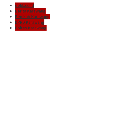
delik.co.id
Berita Karawang
Pemkab Karawang
DPRD Karawang
Polres Karawang