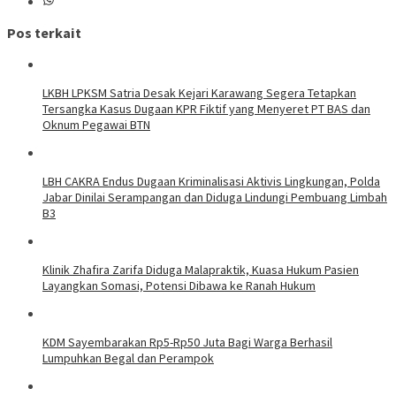
Pos terkait
LKBH LPKSM Satria Desak Kejari Karawang Segera Tetapkan
Tersangka Kasus Dugaan KPR Fiktif yang Menyeret PT BAS dan
Oknum Pegawai BTN
LBH CAKRA Endus Dugaan Kriminalisasi Aktivis Lingkungan, Polda
Jabar Dinilai Serampangan dan Diduga Lindungi Pembuang Limbah
B3
Klinik Zhafira Zarifa Diduga Malapraktik, Kuasa Hukum Pasien
Layangkan Somasi, Potensi Dibawa ke Ranah Hukum
KDM Sayembarakan Rp5-Rp50 Juta Bagi Warga Berhasil
Lumpuhkan Begal dan Perampok