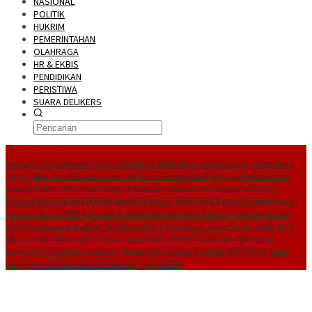
NASIONAL
POLITIK
HUKRIM
PEMERINTAHAN
OLAHRAGA
HR & EKBIS
PENDIDIKAN
PERISTIWA
SUARA DELIKERS
BreakingNews
Demokrat Karawang Terus Bergerak Bersihkan Lingkungan, Wujudkan
Langit Biru dan Indonesia Asri di Desa Kutapohaci
Proyek Rehabilitasi
Ruang Kelas SDN Ciptamarga II Diduga Abaikan Penerapan APD K3
Enggak Bisa Lunasi Pekerjaan Fisik Desa, Dua Aset Desa Dijaminkan ke
Pengusaha, DPMD Karawang Bakal Berhentikan Kades Parakan
Bupati
Aep Apresiasi Kenaikan Dividen 2025 Perumdam Tirta Tarum, Naik Rp3
Miliar Lebih Dibanding Tahun 2024
LKBH LPKSM Satria Desak Kejari
Karawang Segera Tetapkan Tersangka Kasus Dugaan KPR Fiktif yang
Menyeret PT BAS dan Oknum Pegawai BTN