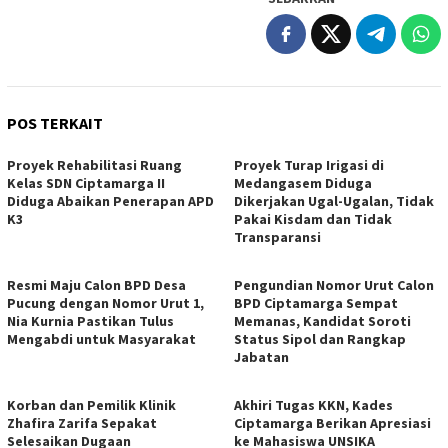
POS TERKAIT
Proyek Rehabilitasi Ruang
Proyek Turap Irigasi di
Kelas SDN Ciptamarga II
Medangasem Diduga
Diduga Abaikan Penerapan APD
Dikerjakan Ugal-Ugalan, Tidak
K3
Pakai Kisdam dan Tidak
Transparansi
Resmi Maju Calon BPD Desa
Pengundian Nomor Urut Calon
Pucung dengan Nomor Urut 1,
BPD Ciptamarga Sempat
Nia Kurnia Pastikan Tulus
Memanas, Kandidat Soroti
Mengabdi untuk Masyarakat
Status Sipol dan Rangkap
Jabatan
Korban dan Pemilik Klinik
Akhiri Tugas KKN, Kades
Zhafira Zarifa Sepakat
Ciptamarga Berikan Apresiasi
Selesaikan Dugaan
ke Mahasiswa UNSIKA