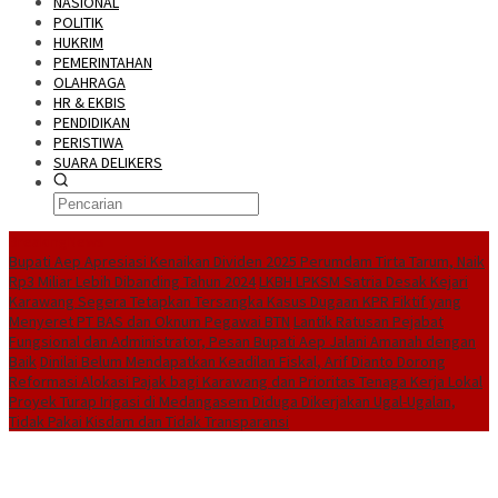
NASIONAL
POLITIK
HUKRIM
PEMERINTAHAN
OLAHRAGA
HR & EKBIS
PENDIDIKAN
PERISTIWA
SUARA DELIKERS
BreakingNews
Bupati Aep Apresiasi Kenaikan Dividen 2025 Perumdam Tirta Tarum, Naik
Rp3 Miliar Lebih Dibanding Tahun 2024
LKBH LPKSM Satria Desak Kejari
Karawang Segera Tetapkan Tersangka Kasus Dugaan KPR Fiktif yang
Menyeret PT BAS dan Oknum Pegawai BTN
Lantik Ratusan Pejabat
Fungsional dan Administrator, Pesan Bupati Aep Jalani Amanah dengan
Baik
Dinilai Belum Mendapatkan Keadilan Fiskal, Arif Dianto Dorong
Reformasi Alokasi Pajak bagi Karawang dan Prioritas Tenaga Kerja Lokal
Proyek Turap Irigasi di Medangasem Diduga Dikerjakan Ugal-Ugalan,
Tidak Pakai Kisdam dan Tidak Transparansi