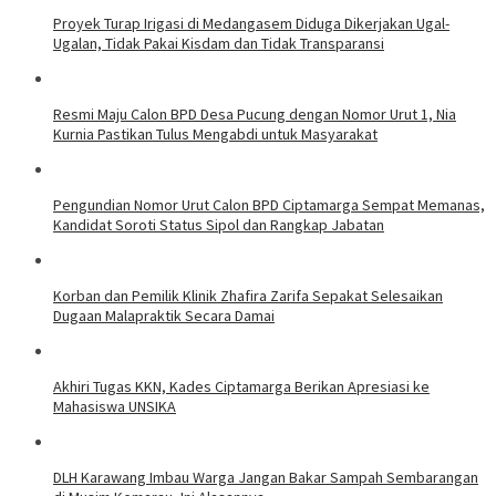
Proyek Turap Irigasi di Medangasem Diduga Dikerjakan Ugal-
Ugalan, Tidak Pakai Kisdam dan Tidak Transparansi
Resmi Maju Calon BPD Desa Pucung dengan Nomor Urut 1, Nia
Kurnia Pastikan Tulus Mengabdi untuk Masyarakat
Pengundian Nomor Urut Calon BPD Ciptamarga Sempat Memanas,
Kandidat Soroti Status Sipol dan Rangkap Jabatan
Korban dan Pemilik Klinik Zhafira Zarifa Sepakat Selesaikan
Dugaan Malapraktik Secara Damai
Akhiri Tugas KKN, Kades Ciptamarga Berikan Apresiasi ke
Mahasiswa UNSIKA
DLH Karawang Imbau Warga Jangan Bakar Sampah Sembarangan