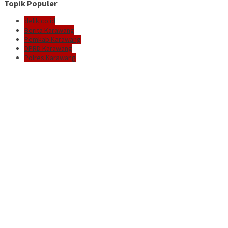
Topik Populer
delik.co.id
Berita Karawang
Pemkab Karawang
DPRD Karawang
Polres Karawang