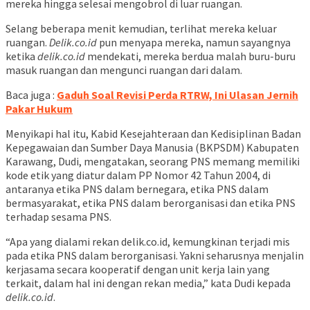
mereka hingga selesai mengobrol di luar ruangan.
Selang beberapa menit kemudian, terlihat mereka keluar
ruangan.
Delik.co.id
pun menyapa mereka, namun sayangnya
ketika
delik.co.id
mendekati, mereka berdua malah buru-buru
masuk ruangan dan mengunci ruangan dari dalam.
Baca juga :
Gaduh Soal Revisi Perda RTRW, Ini Ulasan Jernih
Pakar Hukum
Menyikapi hal itu, Kabid Kesejahteraan dan Kedisiplinan Badan
Kepegawaian dan Sumber Daya Manusia (BKPSDM) Kabupaten
Karawang, Dudi, mengatakan, seorang PNS memang memiliki
kode etik yang diatur dalam PP Nomor 42 Tahun 2004, di
antaranya etika PNS dalam bernegara, etika PNS dalam
bermasyarakat, etika PNS dalam berorganisasi dan etika PNS
terhadap sesama PNS.
“Apa yang dialami rekan delik.co.id, kemungkinan terjadi mis
pada etika PNS dalam berorganisasi. Yakni seharusnya menjalin
kerjasama secara kooperatif dengan unit kerja lain yang
terkait, dalam hal ini dengan rekan media,” kata Dudi kepada
delik.co.id
.