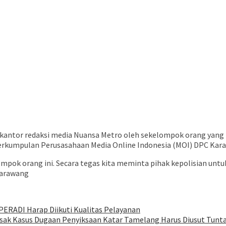
s kantor redaksi media Nuansa Metro oleh sekelompok orang yang
Perkumpulan Perusasahaan Media Online Indonesia (MOI) DPC Kar
ompok orang ini. Secara tegas kita meminta pihak kepolisian un
Karawang
PERADI Harap Diikuti Kualitas Pelayanan
ak Kasus Dugaan Penyiksaan Katar Tamelang Harus Diusut Tunt