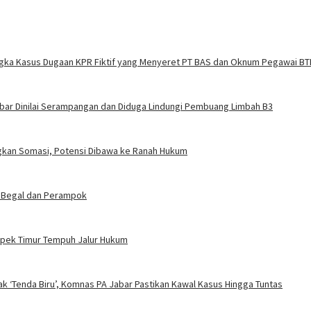
ngka Kasus Dugaan KPR Fiktif yang Menyeret PT BAS dan Oknum Pegawai BT
abar Dinilai Serampangan dan Diduga Lindungi Pembuang Limbah B3
angkan Somasi, Potensi Dibawa ke Ranah Hukum
 Begal dan Perampok
ampek Timur Tempuh Jalur Hukum
ak ‘Tenda Biru’, Komnas PA Jabar Pastikan Kawal Kasus Hingga Tuntas