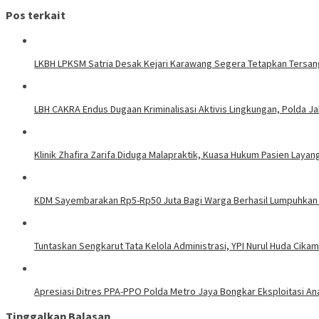
Pos terkait
LKBH LPKSM Satria Desak Kejari Karawang Segera Tetapkan Tersa
LBH CAKRA Endus Dugaan Kriminalisasi Aktivis Lingkungan, Polda J
Klinik Zhafira Zarifa Diduga Malapraktik, Kuasa Hukum Pasien Lay
KDM Sayembarakan Rp5-Rp50 Juta Bagi Warga Berhasil Lumpuhkan
Tuntaskan Sengkarut Tata Kelola Administrasi, YPI Nurul Huda Cik
Apresiasi Ditres PPA-PPO Polda Metro Jaya Bongkar Eksploitasi An
Tinggalkan Balasan