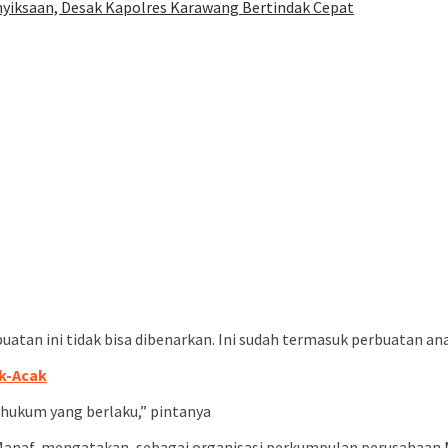
nyiksaan, Desak Kapolres Karawang Bertindak Cepat
an ini tidak bisa dibenarkan. Ini sudah termasuk perbuatan anar
ak-Acak
 hukum yang berlaku,” pintanya
anaf, mengatakan, sebagai organisasi perkumpulan perusahaan Me