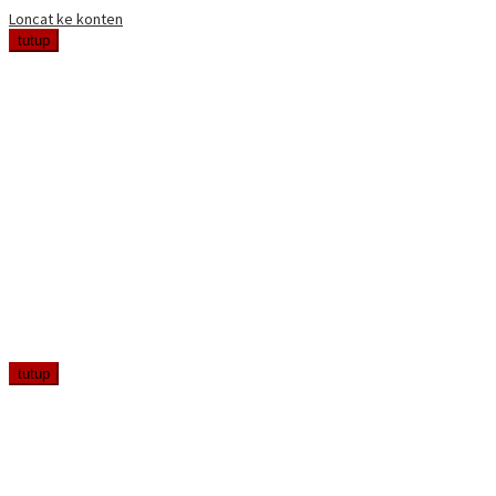
Loncat ke konten
tutup
tutup