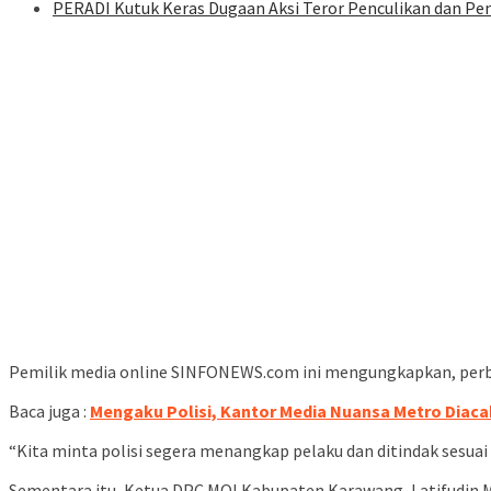
PERADI Kutuk Keras Dugaan Aksi Teror Penculikan dan Pe
Pemilik media online SINFONEWS.com ini mengungkapkan, perbuat
Baca juga :
Mengaku Polisi, Kantor Media Nuansa Metro Diac
“Kita minta polisi segera menangkap pelaku dan ditindak sesuai
Sementara itu, Ketua DPC MOI Kabupaten Karawang, Latifudin M