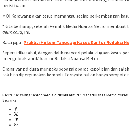
peristiwa ini.
MOI Karawang akan terus memantau setiap perkembangan kasus 
“Kita berharap, setelah Pemilik Media Nuansa Metro membuat lap
delik.co.id
, ini.
Baca juga :
Praktisi Hukum Tanggapi Kasus Kantor Redaksi N
Seperti diketahui, dengan dalih mencari pelaku dugaan kasus 
‘mengobrak-abrik’ kantor Redaksi Nuansa Metro.
Orang yang diduga mengaku sebagai aparat kepolisian dan salah
tak bisa dipergunakan kembali. Ternyata bukan hanya sampai di
Berita Karawang
Kantor media dirusak
Latifudin Manaf
Nuansa Metro
Polres
Sebarkan