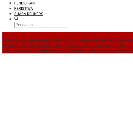
PENDIDIKAN
PERISTIWA
SUARA DELIKERS
BreakingNews
NHRI–KADIN Karawang Gelar Sertifikasi Kompetensi Manajemen SDM, Ases
Terus Bergerak Bersihkan Lingkungan, Wujudkan Langit Biru dan Indonesia
Desa, Dua Aset Desa Dijaminkan ke Pengusaha, DPMD Karawang Bakal Ber