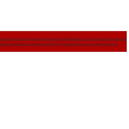
 dan Metra-Net Perkuat Kesiapan SDM Hadapi Era AI
Demokrat Karawang
I Diduga Abaikan Penerapan APD K3
Enggak Bisa Lunasi Pekerjaan Fisik