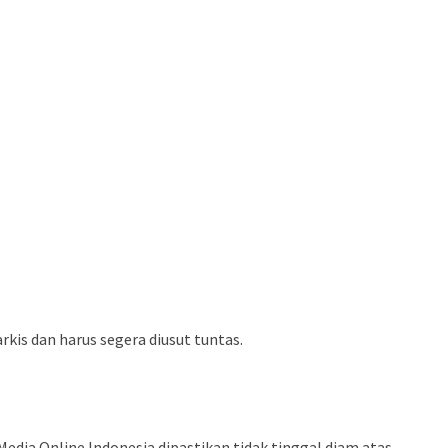
kis dan harus segera diusut tuntas.
dia Online Indonesia dipastikan tidak tinggal diam atas