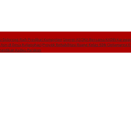
i Didorong Raih Predikat Kompeten
Sinergi ASOKA Bersama KADIN Karawang
 Asri di Desa Kutapohaci
Proyek Rehabilitasi Ruang Kelas SDN Ciptamarga I
hentikan Kades Parakan