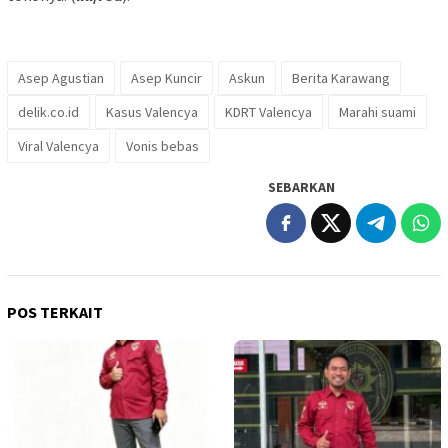
Asep Agustian
Asep Kuncir
Askun
Berita Karawang
delik.co.id
Kasus Valencya
KDRT Valencya
Marahi suami
Viral Valencya
Vonis bebas
SEBARKAN
POS TERKAIT