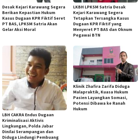
Desak Kejari Karawang Segera
LKBH LPKSM Satria Desak
Berikan Kepastian Hukum
Kejari Karawang Segera
Kasus Dugaan KPR Fiktif Seret
Tetapkan Tersangka Kasus
PT BAS, LPKSM Satria Akan
Dugaan KPR Fiktif yang
Gelar Aksi Moral
Menyeret PT BAS dan Oknum
Pegawai BTN
Klinik Zhafira Zarifa Diduga
Malapraktik, Kuasa Hukum
Pasien Layangkan Somasi,
Potensi Dibawa ke Ranah
Hukum
LBH CAKRA Endus Dugaan
Kriminalisasi Aktivis
Lingkungan, Polda Jabar
Dinilai Serampangan dan
Diduga Lindungi Pembuang