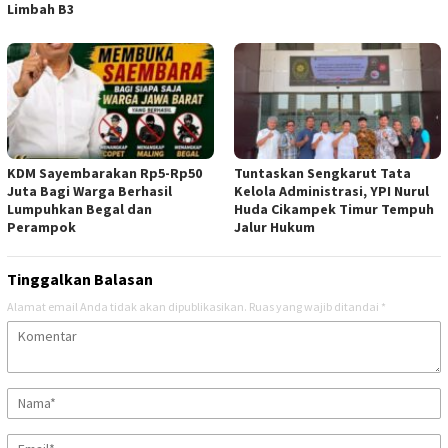
Limbah B3
KDM Sayembarakan Rp5-Rp50
Tuntaskan Sengkarut Tata
Juta Bagi Warga Berhasil
Kelola Administrasi, YPI Nurul
Lumpuhkan Begal dan
Huda Cikampek Timur Tempuh
Perampok
Jalur Hukum
Tinggalkan Balasan
Alamat email Anda tidak akan dipublikasikan.
Ruas yang wajib ditandai
*