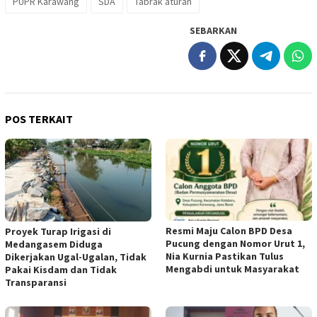
PUPR Karawang
SDA
Tabrak aturan
SEBARKAN
POS TERKAIT
Resmi Maju Calon BPD Desa
Proyek Turap Irigasi di
Pucung dengan Nomor Urut 1,
Medangasem Diduga
Nia Kurnia Pastikan Tulus
Dikerjakan Ugal-Ugalan, Tidak
Mengabdi untuk Masyarakat
Pakai Kisdam dan Tidak
Transparansi