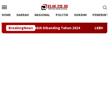
Loncat
Menu
ke
Mobile
konten
HOME
DAERAH
NASIONAL
POLITIK
HUKRIM
PEMERINT
Tahun 2024
BreakingNews
LKBH LPKSM Satria Desak Kejari Karawang Se