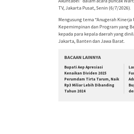
Akuntabel” dalam acara puncak Wart
TV, Jakarta Pusat, Senin (6/7/2026).
Mengusung tema “Anugerah Kinerja U
Kepemimpinan dan Program yang Be
kepada para kepala daerah yang dini
Jakarta, Banten dan Jawa Barat.
BACAAN LAINNYA
Bupati Aep Apresiasi
La
Kenaikan Dividen 2025
Fu
Perumdam Tirta Tarum, Naik
Ad
Rp3 Miliar Lebih Dibanding
Bu
Tahun 2024
de