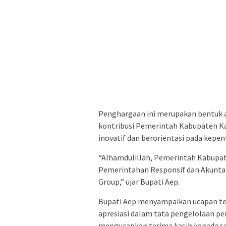
Penghargaan ini merupakan bentuk ap
kontribusi Pemerintah Kabupaten K
inovatif dan berorientasi pada kepe
“Alhamdulillah, Pemerintah Kabupa
Pemerintahan Responsif dan Akuntab
Group,” ujar Bupati Aep.
Bupati Aep menyampaikan ucapan te
apresiasi dalam tata pengelolaan pem
mengucapkan terima kasih kepada se