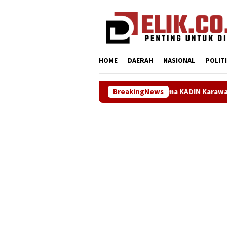
Loncat
tutup
ke
konten
HOME
DAERAH
NASIONAL
POLIT
Sinergi ASOKA Bersama KADIN Karawang dan Metra-Net Perkuat K
BreakingNews