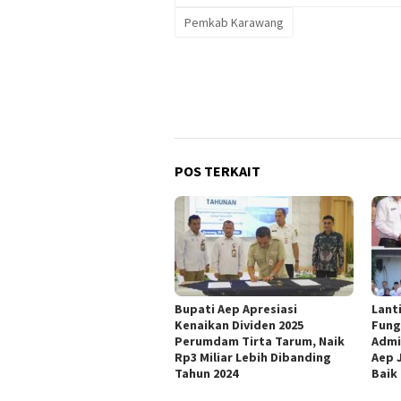
Pemkab Karawang
POS TERKAIT
Bupati Aep Apresiasi
Lant
Kenaikan Dividen 2025
Fung
Perumdam Tirta Tarum, Naik
Admi
Rp3 Miliar Lebih Dibanding
Aep 
Tahun 2024
Baik