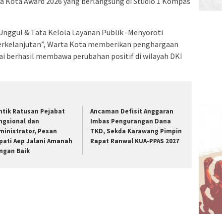
a Kota Award 2026 yang berlangsung di Studio 1 Kompas
nggul & Tata Kelola Layanan Publik -Menyoroti
rkelanjutan”, Warta Kota memberikan penghargaan
lai berhasil membawa perubahan positif di wilayah DKI
ntik Ratusan Pejabat
Ancaman Defisit Anggaran
ngsional dan
Imbas Pengurangan Dana
ministrator, Pesan
TKD, Sekda Karawang Pimpin
pati Aep Jalani Amanah
Rapat Ranwal KUA-PPAS 2027
ngan Baik