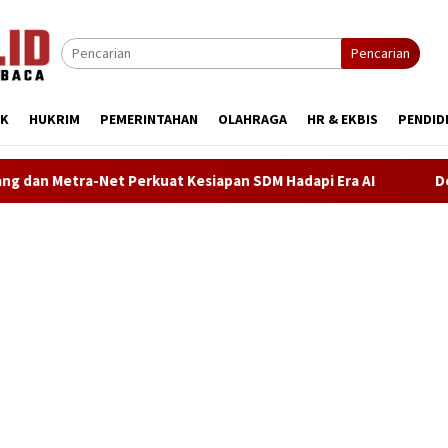
Pencarian
IK
HUKRIM
PEMERINTAHAN
OLAHRAGA
HR & EKBIS
PENDID
esiapan SDM Hadapi Era AI
Demokrat Karawang Terus Berg