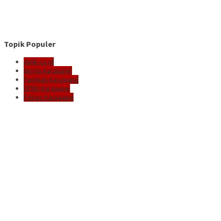
Topik Populer
delik.co.id
Berita Karawang
Pemkab Karawang
DPRD Karawang
Polres Karawang