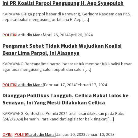
Ini PR Koalisi Parpol Pengusung H. Aep Syaepuloh
KARAWANG-Tiga parpol besar di Karawang, Gerindra Nasdem dan PKS,
sepakat bakal mengusung petahana H. Aep […]
POLITIK
Latifudin Manaf
April 26, 2024
April 26, 2024
Pengamat Sebut Tidak Mudah Wujudkan Koalisi
Besar Lima Parpol, Ini Alasanya
KARAWANG-Rencana lima parpol besar untuk membentuk koalisi besar
agar bisa mengusung calon bupati dan calon […]
POLITIK
Latifudin Manaf
Februari 17, 2024
Februari 17, 2024
Dianggap Politikus Tangguh, Cellica Bakal Lolos ke
Senayan, Ini Yang Mesti Dilakukan Cellica
KARAWANG-Kontestasi Pemilu 2024 telah usai dilakukan pada Rabu
(24/2/2024) kemarin. Para kandidat legislator baik tingkat […]
OPINI
,
POLITIK
Latifudin Manaf
Januari 10, 2023
Januari 10, 2023