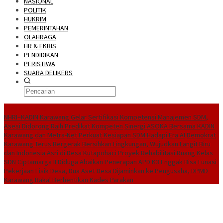
NASIONAL
POLITIK
HUKRIM
PEMERINTAHAN
OLAHRAGA
HR & EKBIS
PENDIDIKAN
PERISTIWA
SUARA DELIKERS
BreakingNews
NHRI–KADIN Karawang Gelar Sertifikasi Kompetensi Manajemen SDM,
Asesi Didorong Raih Predikat Kompeten
Sinergi ASOKA Bersama KADIN
Karawang dan Metra-Net Perkuat Kesiapan SDM Hadapi Era AI
Demokrat
Karawang Terus Bergerak Bersihkan Lingkungan, Wujudkan Langit Biru
dan Indonesia Asri di Desa Kutapohaci
Proyek Rehabilitasi Ruang Kelas
SDN Ciptamarga II Diduga Abaikan Penerapan APD K3
Enggak Bisa Lunasi
Pekerjaan Fisik Desa, Dua Aset Desa Dijaminkan ke Pengusaha, DPMD
Karawang Bakal Berhentikan Kades Parakan