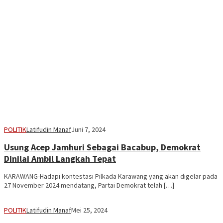
POLITIK
Latifudin Manaf
Juni 7, 2024
Usung Acep Jamhuri Sebagai Bacabup, Demokrat
Dinilai Ambil Langkah Tepat
KARAWANG-Hadapi kontestasi Pilkada Karawang yang akan digelar pada
27 November 2024 mendatang, Partai Demokrat telah […]
POLITIK
Latifudin Manaf
Mei 25, 2024