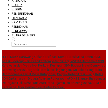
NASIONAL
POLITIK
HUKRIM
PEMERINTAHAN
OLAHRAGA
HR & EKBIS
PENDIDIKAN
PERISTIWA
SUARA DELIKERS
BreakingNews
NHRI–KADIN Karawang Gelar Sertifikasi Kompetensi Manajemen SDM,
Asesi Didorong Raih Predikat Kompeten
Sinergi ASOKA Bersama KADIN
Karawang dan Metra-Net Perkuat Kesiapan SDM Hadapi Era AI
Demokrat
Karawang Terus Bergerak Bersihkan Lingkungan, Wujudkan Langit Biru
dan Indonesia Asri di Desa Kutapohaci
Proyek Rehabilitasi Ruang Kelas
SDN Ciptamarga II Diduga Abaikan Penerapan APD K3
Enggak Bisa Lunasi
Pekerjaan Fisik Desa, Dua Aset Desa Dijaminkan ke Pengusaha, DPMD
Karawang Bakal Berhentikan Kades Parakan