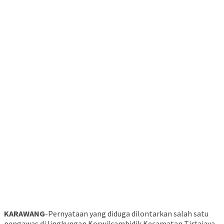
KARAWANG
-Pernyataan yang diduga dilontarkan salah satu
pengawas di lingkungan Korwilcambidik Kecamatan Tirtajaya,