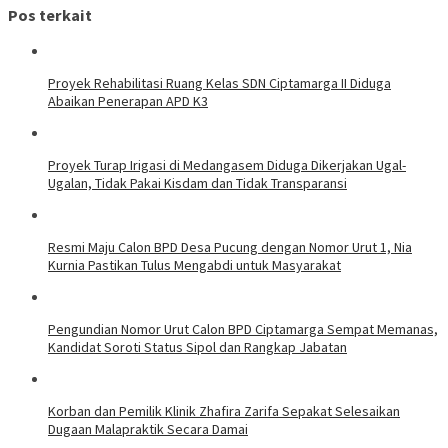
Pos terkait
Proyek Rehabilitasi Ruang Kelas SDN Ciptamarga II Diduga
Abaikan Penerapan APD K3
Proyek Turap Irigasi di Medangasem Diduga Dikerjakan Ugal-
Ugalan, Tidak Pakai Kisdam dan Tidak Transparansi
Resmi Maju Calon BPD Desa Pucung dengan Nomor Urut 1, Nia
Kurnia Pastikan Tulus Mengabdi untuk Masyarakat
Pengundian Nomor Urut Calon BPD Ciptamarga Sempat Memanas,
Kandidat Soroti Status Sipol dan Rangkap Jabatan
Korban dan Pemilik Klinik Zhafira Zarifa Sepakat Selesaikan
Dugaan Malapraktik Secara Damai