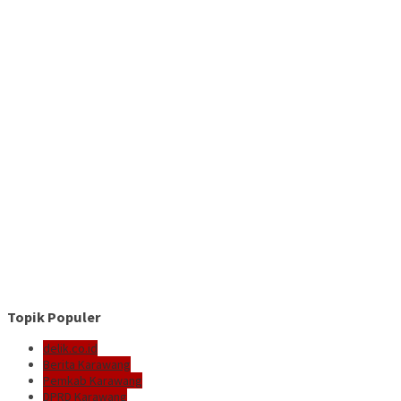
Topik Populer
delik.co.id
Berita Karawang
Pemkab Karawang
DPRD Karawang