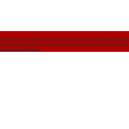
i Didorong Raih Predikat Kompeten
Sinergi ASOKA Bersama KADIN Karawang
 Asri di Desa Kutapohaci
Proyek Rehabilitasi Ruang Kelas SDN Ciptamarga I
hentikan Kades Parakan