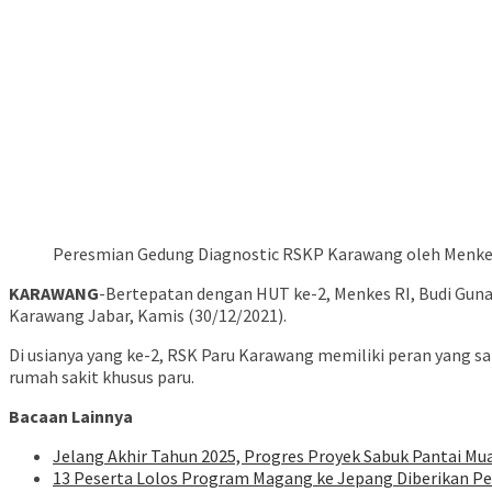
Peresmian Gedung Diagnostic RSKP Karawang oleh Menkes 
KARAWANG
-Bertepatan dengan HUT ke-2, Menkes RI, Budi Guna
Karawang Jabar, Kamis (30/12/2021).
Di usianya yang ke-2, RSK Paru Karawang memiliki peran yang s
rumah sakit khusus paru.
Bacaan Lainnya
Jelang Akhir Tahun 2025, Progres Proyek Sabuk Pantai Muar
13 Peserta Lolos Program Magang ke Jepang Diberikan 