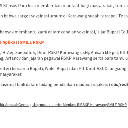
RS Khusus Paru bisa memberikan manfaat bagi masyarakat, terut
 bahwa target vaksinasi umum di Karawang sudah tercapai. Total 
banyak membantu kami dalam capaian vaksinasi,” ujar Bupati Cell
a Aplikasi SMILE RSKP
H. Aep Saepulloh, Dirut RSKP Karawang dr.Hj. Anisah M.Epid, Plt 
g, Arfandy dan jajaran pegawai RSKP Karawang serta para tamu 
Menteri bersama Bupati, Wakil Bupati dan Plt Dirut RSUD langsu
masyarakat.
asional baik dalam bidang pendidikan maupun rujukan. (
rilis/red
)
d
dr.Anissah
Gedung diagnostic center
Menkes RI
RSKP Karawang
SMILE RSKP