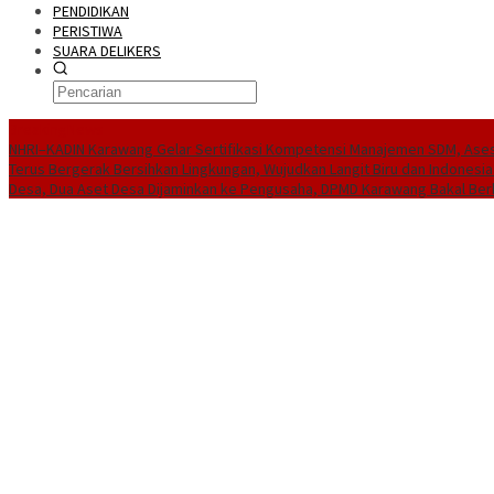
PENDIDIKAN
PERISTIWA
SUARA DELIKERS
BreakingNews
NHRI–KADIN Karawang Gelar Sertifikasi Kompetensi Manajemen SDM, Ases
Terus Bergerak Bersihkan Lingkungan, Wujudkan Langit Biru dan Indonesia
Desa, Dua Aset Desa Dijaminkan ke Pengusaha, DPMD Karawang Bakal Ber