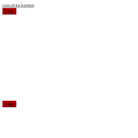
Loncat ke konten
tutup
tutup