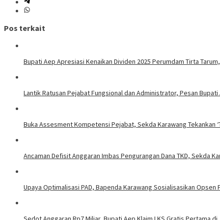
Pos terkait
Bupati Aep Apresiasi Kenaikan Dividen 2025 Perumdam Tirta Tarum, 
Lantik Ratusan Pejabat Fungsional dan Administrator, Pesan Bupat
Buka Assesment Kompetensi Pejabat, Sekda Karawang Tekankan ‘T
Ancaman Defisit Anggaran Imbas Pengurangan Dana TKD, Sekda Ka
Upaya Optimalisasi PAD, Bapenda Karawang Sosialisasikan Opsen
Sedot Anggaran Rp7 Miliar, Bupati Aep Klaim LKS Gratis Pertama di