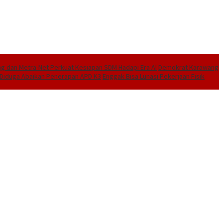
 dan Metra-Net Perkuat Kesiapan SDM Hadapi Era AI
Demokrat Karawang
I Diduga Abaikan Penerapan APD K3
Enggak Bisa Lunasi Pekerjaan Fisik