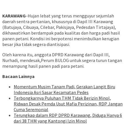
KARAWANG
–
Hujan lebat yang terus mengguyur sejumlah
daerah sentra pertanian, khususnya di Dapil III Karawang
(Batujaya, Cibuaya, Cilebar, Pakisjaya, Pedesdan Tirtajaya),
dikhawatirkan berdampak pada kualitas dan harga padi hasil
panen petani. Kondisi ini berpotensi menimbulkan kerugian
besar jika tidak segera diantisipasi.
Oleh karena itu, anggota DPRD Karawang dari Dapil III,
Nurhadi, mendesak,Perum BULOG untuk segera turun tangan
menampung hasil panen padi para petani.
Bacaan Lainnya
Momentum Musim Tanam Padi, Gerakan Langit Biru
Indonesia Asri Sasar Kecamatan Pedes
Terbongkarnya Puluhan THM Tidak Berizin Minol,
Ridwan Desak Pemda Usut Mafia Perizinan, RDP Jangan
Cuma Seremonial
Terungkap dalam RDP DPRD Karawang, Diduga Hanya 6
dari 38 THM yang Kantongi Izin Minol