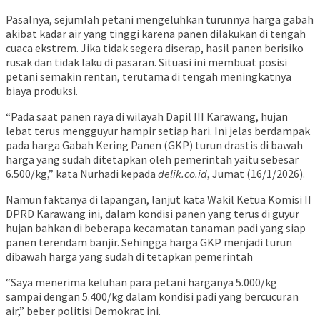
Pasalnya, sejumlah petani mengeluhkan turunnya harga gabah
akibat kadar air yang tinggi karena panen dilakukan di tengah
cuaca ekstrem. Jika tidak segera diserap, hasil panen berisiko
rusak dan tidak laku di pasaran. Situasi ini membuat posisi
petani semakin rentan, terutama di tengah meningkatnya
biaya produksi.
“Pada saat panen raya di wilayah Dapil III Karawang, hujan
lebat terus mengguyur hampir setiap hari. Ini jelas berdampak
pada harga Gabah Kering Panen (GKP) turun drastis di bawah
harga yang sudah ditetapkan oleh pemerintah yaitu sebesar
6.500/kg,” kata Nurhadi kepada
delik.co.id
, Jumat (16/1/2026).
Namun faktanya di lapangan, lanjut kata Wakil Ketua Komisi II
DPRD Karawang ini, dalam kondisi panen yang terus di guyur
hujan bahkan di beberapa kecamatan tanaman padi yang siap
panen terendam banjir. Sehingga harga GKP menjadi turun
dibawah harga yang sudah di tetapkan pemerintah
“Saya menerima keluhan para petani harganya 5.000/kg
sampai dengan 5.400/kg dalam kondisi padi yang bercucuran
air,” beber politisi Demokrat ini.