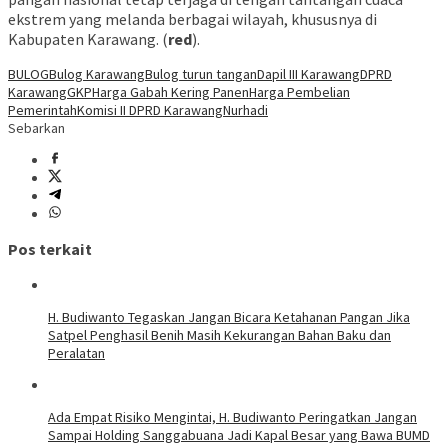
ekstrem yang melanda berbagai wilayah, khususnya di
Kabupaten Karawang. (
red
).
BULOG
Bulog Karawang
Bulog turun tangan
Dapil III Karawang
DPRD
Karawang
GKP
Harga Gabah Kering Panen
Harga Pembelian
Pemerintah
Komisi II DPRD Karawang
Nurhadi
Sebarkan
Pos terkait
H. Budiwanto Tegaskan Jangan Bicara Ketahanan Pangan Jika
Satpel Penghasil Benih Masih Kekurangan Bahan Baku dan
Peralatan
Ada Empat Risiko Mengintai, H. Budiwanto Peringatkan Jangan
Sampai Holding Sanggabuana Jadi Kapal Besar yang Bawa BUMD