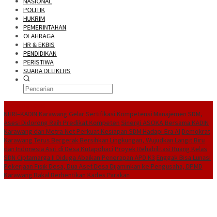
NASIONAL
POLITIK
HUKRIM
PEMERINTAHAN
OLAHRAGA
HR & EKBIS
PENDIDIKAN
PERISTIWA
SUARA DELIKERS
BreakingNews
NHRI–KADIN Karawang Gelar Sertifikasi Kompetensi Manajemen SDM,
Asesi Didorong Raih Predikat Kompeten
Sinergi ASOKA Bersama KADIN
Karawang dan Metra-Net Perkuat Kesiapan SDM Hadapi Era AI
Demokrat
Karawang Terus Bergerak Bersihkan Lingkungan, Wujudkan Langit Biru
dan Indonesia Asri di Desa Kutapohaci
Proyek Rehabilitasi Ruang Kelas
SDN Ciptamarga II Diduga Abaikan Penerapan APD K3
Enggak Bisa Lunasi
Pekerjaan Fisik Desa, Dua Aset Desa Dijaminkan ke Pengusaha, DPMD
Karawang Bakal Berhentikan Kades Parakan