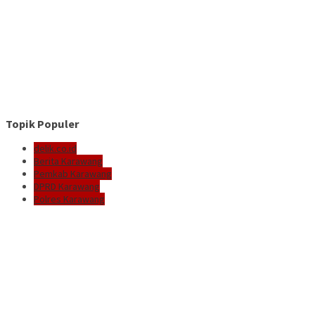
Topik Populer
delik.co.id
Berita Karawang
Pemkab Karawang
DPRD Karawang
Polres Karawang